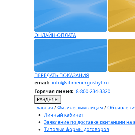
ОНЛАЙН-ОПЛАТА
ПЕРЕДАТЬ ПОКАЗАНИЯ
email:
info@vitimenergosbyt.ru
Горячая линия:
8-800-234-3320
РАЗДЕЛЫ
Главная
/
Физическим лицам
/
Объявления
Личный кабинет
Заявление по доставке квитанции на
Типовые формы договоров