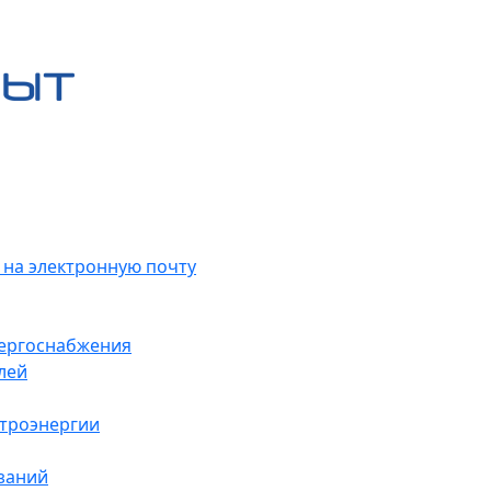
 на электронную почту
нергоснабжения
лей
ктроэнергии
заний