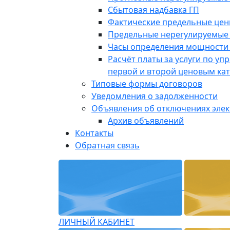
Сбытовая надбавка ГП
Фактические предельные це
Предельные нерегулируемые
Часы определения мощности 
Расчёт платы за услуги по у
первой и второй ценовым ка
Типовые формы договоров
Уведомления о задолженности
Объявления об отключениях эле
Архив объявлений
Контакты
Обратная связь
ЛИЧНЫЙ КАБИНЕТ