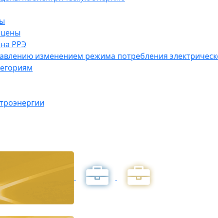
ны
 цены
на РРЭ
правлению изменением режима потребления электричес
тегориям
ктроэнергии