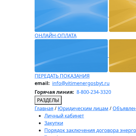
ОНЛАЙН-ОПЛАТА
ПЕРЕДАТЬ ПОКАЗАНИЯ
email:
info@vitimenergosbyt.ru
Горячая линия:
8-800-234-3320
РАЗДЕЛЫ
Главная
/
Юридическим лицам
/
Объявлен
Личный кабинет
Закупки
Порядок заключения договора энерг