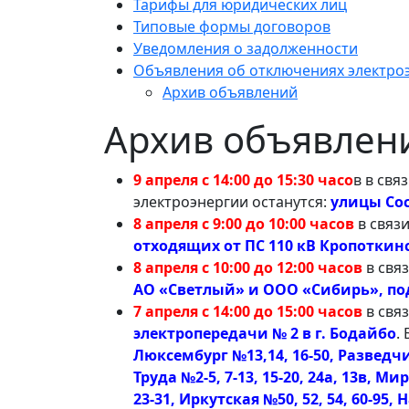
Тарифы для юридических лиц
Типовые формы договоров
Уведомления о задолженности
Объявления об отключениях электро
Архив объявлений
Архив объявлен
9 апреля с 14:00 до 15:30 часо
в в свя
электроэнергии останутся:
улицы Сосн
8 апреля с 9:00 до 10:00 часов
в связ
отходящих от ПС 110 кВ Кропоткин
8 апреля с 10:00 до 12:00 часов
в свя
АО «Светлый» и ООО «Сибирь», под
7 апреля с 14:00 до 15:00 часов
в свя
электропередачи № 2 в г. Бодайбо
.
Люксембург №13,14, 16-50, Разведчи
Труда №2-5, 7-13, 15-20, 24а, 13в, Ми
23-31, Иркутская №50, 52, 54, 60-95