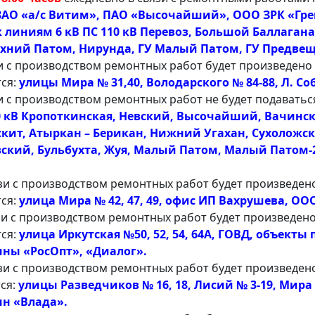
ЗАО «а/с Витим», ПАО «Высочайший», ООО ЗРК «Грей
линиям 6 кВ ПС 110 кВ Перевоз, Большой Баллаганах,
рхний Патом, Нирунда, ГУ Малый Патом, ГУ Предв
и с производством ремонтных работ будет произведено
тся:
улицы Мира № 31,40, Володарского № 84-88, Л. Со
и с производством ремонтных работ не будет подаватьс
0 кВ Кропоткинская, Невский, Высочайший, Вачинск
скит, Атыркан – Берикан, Нижний Угахан, Сухоложск
вский, Бульбухта, Жуя, Малый Патом, Малый Патом-
зи с производством ремонтных работ будет произведен
ся:
улица Мира № 42, 47, 49, офис ИП Вахрушева, ООО
зи с производством ремонтных работ будет произведен
тся:
улица Иркутская №50, 52, 54, 64А, ГОВД, объект
ины «РосОпт», «Диалог».
зи с производством ремонтных работ будет произведен
тся:
улицы Разведчиков № 16, 18, Лисий № 3-19, Мира
ин «Влада».