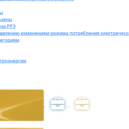
ны
 цены
на РРЭ
правлению изменением режима потребления электричес
тегориям
ктроэнергии