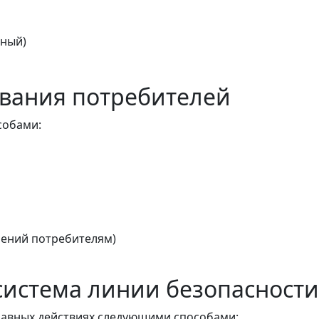
тный)
вания потребителей
собами:
ений потребителям)
истема линии безопасности
авных действиях следующими способами: