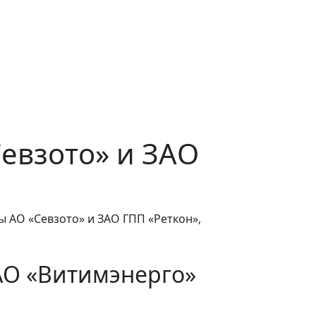
Севзото» и ЗАО
ы АО «Севзото» и ЗАО ГПП «Реткон»,
АО «Витимэнерго»