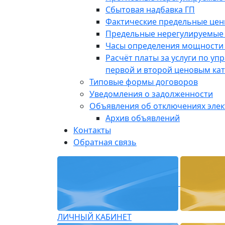
Сбытовая надбавка ГП
Фактические предельные це
Предельные нерегулируемые
Часы определения мощности 
Расчёт платы за услуги по у
первой и второй ценовым ка
Типовые формы договоров
Уведомления о задолженности
Объявления об отключениях эле
Архив объявлений
Контакты
Обратная связь
ЛИЧНЫЙ КАБИНЕТ