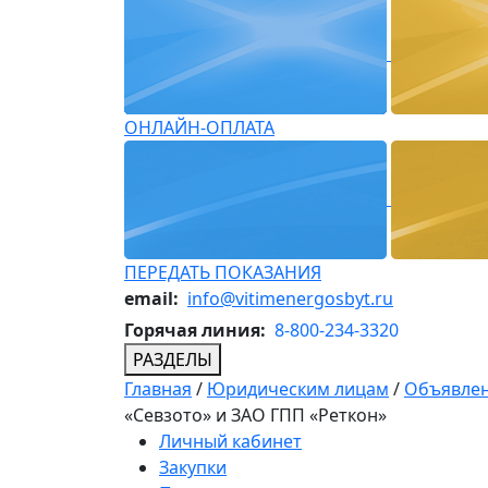
ОНЛАЙН-ОПЛАТА
ПЕРЕДАТЬ ПОКАЗАНИЯ
email:
info@vitimenergosbyt.ru
Горячая линия:
8-800-234-3320
РАЗДЕЛЫ
Главная
/
Юридическим лицам
/
Объявлен
«Севзото» и ЗАО ГПП «Реткон»
Личный кабинет
Закупки