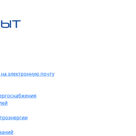
 на электронную почту
нергоснабжения
лей
ктроэнергии
заний