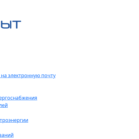
 на электронную почту
нергоснабжения
лей
ктроэнергии
заний