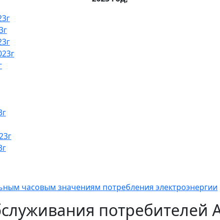
23г
3г
23г
023г
г
3г
23г
3г
льным часовым значениям потребления электроэнергии
бслуживания потребителей 