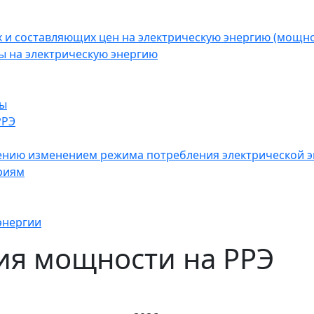
 и составляющих цен на электрическую энергию (мощн
ы на электрическую энергию
ны
РРЭ
влению изменением режима потребления электрической 
риям
энергии
ия мощности на РРЭ