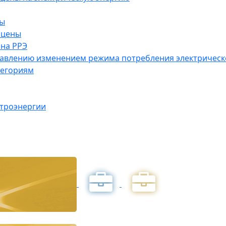
ны
 цены
на РРЭ
правлению изменением режима потребления электричес
тегориям
ктроэнергии