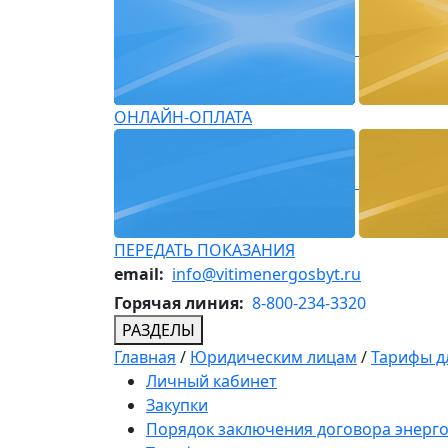
ОНЛАЙН-ОПЛАТА
ПЕРЕДАТЬ ПОКАЗАНИЯ
email:
info@vitimenergosbyt.ru
Горячая линия:
8-800-234-3320
РАЗДЕЛЫ
Главная
/
Юридическим лицам
/
Тарифы д
Личный кабинет
Закупки
Порядок заключения договора энерг