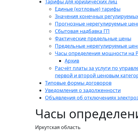
Тарифы для юридических лиц
Единые (котловые) тарифы
Значения конечных регулируемых
Прогнозные нерегулируемые цен
Сбытовая надбавка ГП
Фактические предельные цены
Предельные нерегулируемые це
Часы определения мощности на 
Архив
Расчёт платы за услуги по упра
первой и второй ценовым катего
Типовые формы договоров
Уведомления о задолженности
Объявления об отключениях электро
Часы определен
Иркутская область