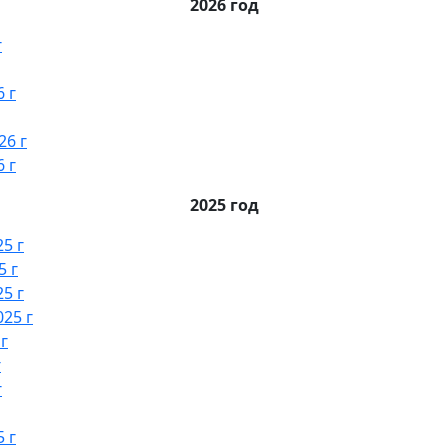
2026 год
г
 г
26 г
 г
2025 год
5 г
5 г
5 г
25 г
г
г
г
 г