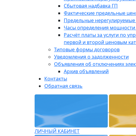
Сбытовая надбавка ГП
Фактические предельные це
Предельные нерегулируемые
Часы определения мощности 
Расчёт платы за услуги по у
первой и второй ценовым ка
Типовые формы договоров
Уведомления о задолженности
Объявления об отключениях эле
Архив объявлений
Контакты
Обратная связь
ЛИЧНЫЙ КАБИНЕТ