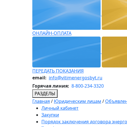
ОНЛАЙН-ОПЛАТА
ПЕРЕДАТЬ ПОКАЗАНИЯ
email:
info@vitimenergosbyt.ru
Горячая линия:
8-800-234-3320
РАЗДЕЛЫ
Главная
/
Юридическим лицам
/
Объявлен
Личный кабинет
Закупки
Порядок заключения договора энерг