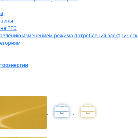
ны
 цены
на РРЭ
правлению изменением режима потребления электричес
тегориям
ктроэнергии