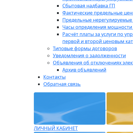
Сбытовая надбавка ГП
Фактические предельные це
Предельные нерегулируемые
Часы определения мощности 
Расчёт платы за услуги по у
первой и второй ценовым ка
Типовые формы договоров
Уведомления о задолженности
Объявления об отключениях эле
Архив объявлений
Контакты
Обратная связь
ЛИЧНЫЙ КАБИНЕТ