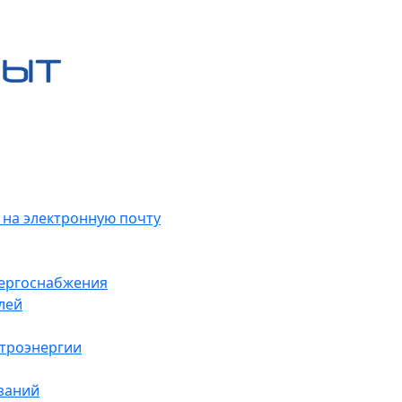
 на электронную почту
нергоснабжения
лей
ктроэнергии
заний