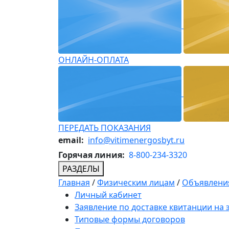
ОНЛАЙН-ОПЛАТА
ПЕРЕДАТЬ ПОКАЗАНИЯ
email:
info@vitimenergosbyt.ru
Горячая линия:
8-800-234-3320
РАЗДЕЛЫ
Главная
/
Физическим лицам
/
Объявления
Личный кабинет
Заявление по доставке квитанции на
Типовые формы договоров