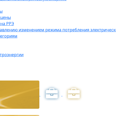
ны
 цены
на РРЭ
правлению изменением режима потребления электричес
тегориям
ктроэнергии