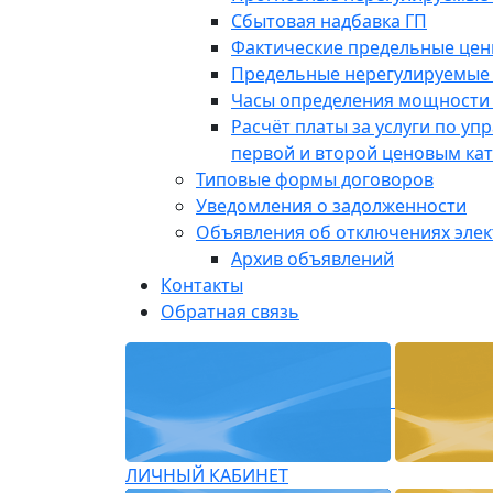
Сбытовая надбавка ГП
Фактические предельные це
Предельные нерегулируемые
Часы определения мощности 
Расчёт платы за услуги по у
первой и второй ценовым ка
Типовые формы договоров
Уведомления о задолженности
Объявления об отключениях эле
Архив объявлений
Контакты
Обратная связь
ЛИЧНЫЙ КАБИНЕТ