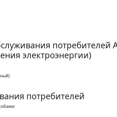
бслуживания потребителей 
ения электроэнергии)
тный)
вания потребителей
собами: