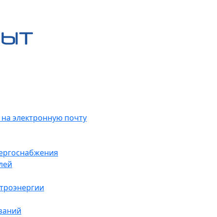
 на электронную почту
нергоснабжения
лей
ктроэнергии
заний