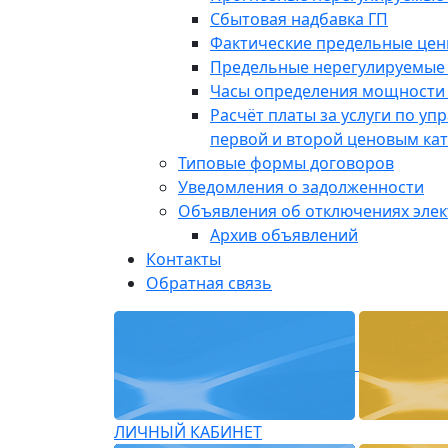
Сбытовая надбавка ГП
Фактические предельные це
Предельные нерегулируемые
Часы определения мощности 
Расчёт платы за услуги по у
первой и второй ценовым ка
Типовые формы договоров
Уведомления о задолженности
Объявления об отключениях эле
Архив объявлений
Контакты
Обратная связь
ЛИЧНЫЙ КАБИНЕТ