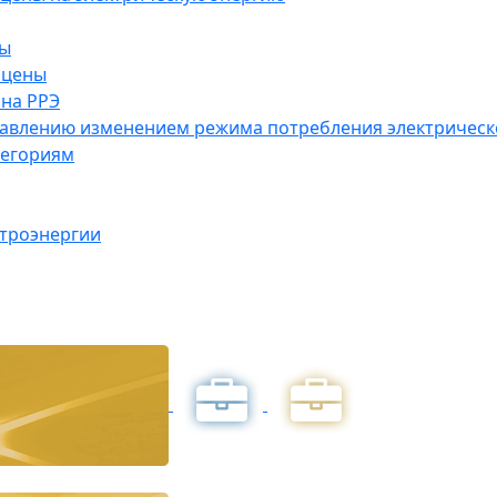
ны
 цены
на РРЭ
правлению изменением режима потребления электричес
тегориям
ктроэнергии