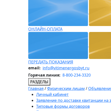
ОНЛАЙН-ОПЛАТА
ПЕРЕДАТЬ ПОКАЗАНИЯ
email:
info@vitimenergosbyt.ru
Горячая линия:
8-800-234-3320
РАЗДЕЛЫ
Главная
/
Физическим лицам
/
Объявления
Личный кабинет
Заявление по доставке квитанции на
Типовые формы договоров