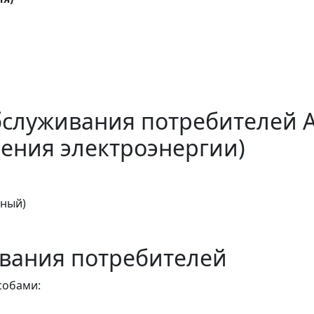
бслуживания потребителей 
ения электроэнергии)
тный)
вания потребителей
собами: