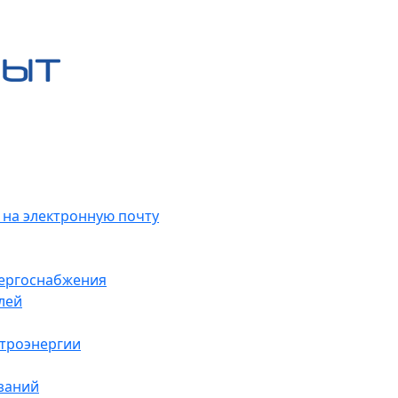
 на электронную почту
нергоснабжения
лей
ктроэнергии
заний