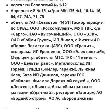
переулки Базовский № 1-12
Апрельский № 15, м/р-н МК-135 №1, 10-14, 16,
64, 67, 74А, 71, 75
объекты АО «Севзото», ФГУП Госкорпорации
по ОРВД, ООО «Роскомплект», МУП ТВК, с/а
«Сарго»,ПАО «Высочайший», ООО «ВЭК»,
ОАО «Сойли Групп», ИП Львов, объекты АО
«Полюс Логистика»(АЗС), ООО «Гранит»,
пилорама ИП Ерошенко, ООО «Электроснаб»,
Мед. центр, объекты МТС, ТРК «11 канал»,
ООО «Дельта-Транс», Металлосклад ИП
Гореев, ГИБДД (Бойлер, гаражи), Лыжная
база, База ИП Данилов, гаражи ГСК
«Байкал», Филиал Дорожной службы, ООО
«Ленгео», объекты, база «Бамтранзит»,
магазин «Удачный», ресторан «Ташир», АО
«Бодайбо-строй», АО АС «Бородинская»