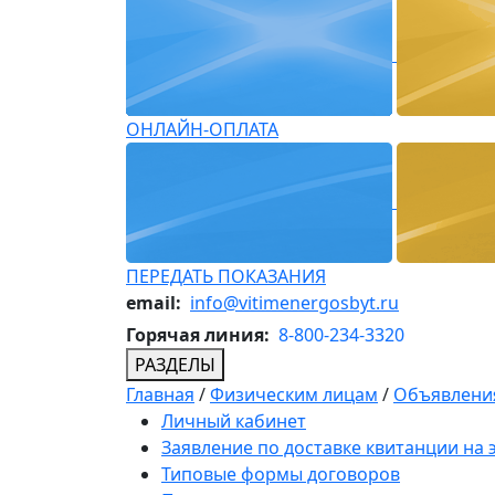
ОНЛАЙН-ОПЛАТА
ПЕРЕДАТЬ ПОКАЗАНИЯ
email:
info@vitimenergosbyt.ru
Горячая линия:
8-800-234-3320
РАЗДЕЛЫ
Главная
/
Физическим лицам
/
Объявления
Личный кабинет
Заявление по доставке квитанции на
Типовые формы договоров