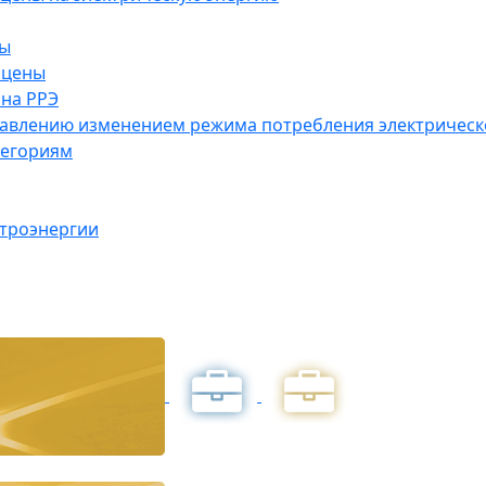
ны
 цены
на РРЭ
правлению изменением режима потребления электричес
тегориям
ктроэнергии