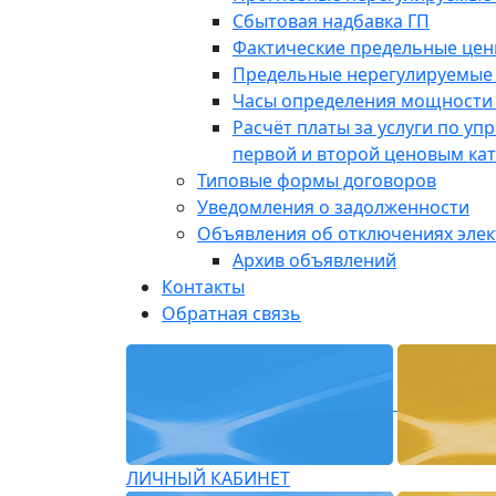
Сбытовая надбавка ГП
Фактические предельные це
Предельные нерегулируемые
Часы определения мощности 
Расчёт платы за услуги по у
первой и второй ценовым ка
Типовые формы договоров
Уведомления о задолженности
Объявления об отключениях эле
Архив объявлений
Контакты
Обратная связь
ЛИЧНЫЙ КАБИНЕТ