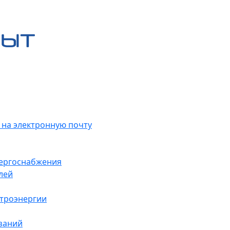
 на электронную почту
нергоснабжения
лей
ктроэнергии
заний