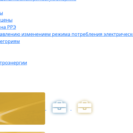
ны
 цены
на РРЭ
правлению изменением режима потребления электричес
тегориям
ктроэнергии