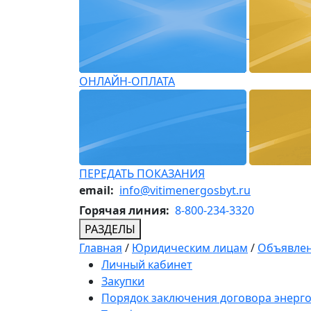
ОНЛАЙН-ОПЛАТА
ПЕРЕДАТЬ ПОКАЗАНИЯ
email:
info@vitimenergosbyt.ru
Горячая линия:
8-800-234-3320
РАЗДЕЛЫ
Главная
/
Юридическим лицам
/
Объявлен
Личный кабинет
Закупки
Порядок заключения договора энерг