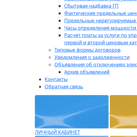
Сбытовая надбавка ГП
Фактические предельные це
Предельные нерегулируемые
Часы определения мощности 
Расчёт платы за услуги по у
первой и второй ценовым ка
Типовые формы договоров
Уведомления о задолженности
Объявления об отключениях эле
Архив объявлений
Контакты
Обратная связь
ЛИЧНЫЙ КАБИНЕТ