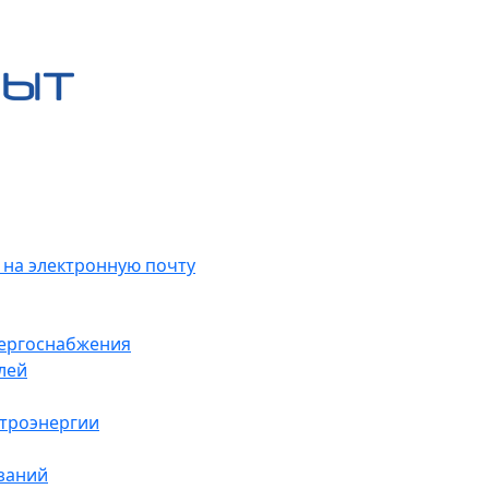
 на электронную почту
нергоснабжения
лей
ктроэнергии
заний