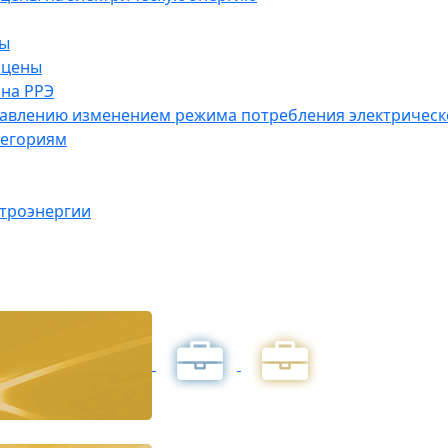
ны
 цены
на РРЭ
правлению изменением режима потребления электричес
тегориям
ктроэнергии