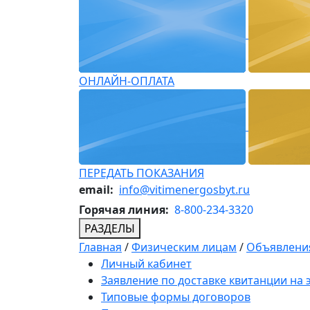
ОНЛАЙН-ОПЛАТА
ПЕРЕДАТЬ ПОКАЗАНИЯ
email:
info@vitimenergosbyt.ru
Горячая линия:
8-800-234-3320
РАЗДЕЛЫ
Главная
/
Физическим лицам
/
Объявления
Личный кабинет
Заявление по доставке квитанции на
Типовые формы договоров