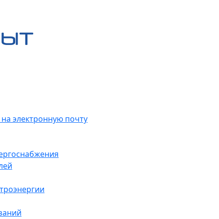
 на электронную почту
нергоснабжения
лей
ктроэнергии
заний