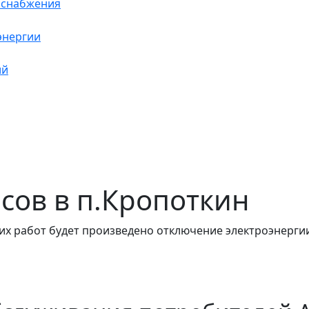
оснабжения
энергии
ий
часов в п.Кропоткин
их работ будет произведено отключение электроэнергии