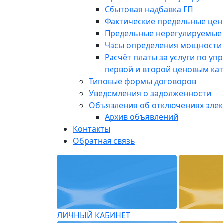
Сбытовая надбавка ГП
Фактические предельные це
Предельные нерегулируемые
Часы определения мощности 
Расчёт платы за услуги по у
первой и второй ценовым ка
Типовые формы договоров
Уведомления о задолженности
Объявления об отключениях эле
Архив объявлений
Контакты
Обратная связь
ЛИЧНЫЙ КАБИНЕТ