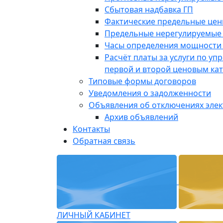
Сбытовая надбавка ГП
Фактические предельные це
Предельные нерегулируемые
Часы определения мощности 
Расчёт платы за услуги по у
первой и второй ценовым ка
Типовые формы договоров
Уведомления о задолженности
Объявления об отключениях эле
Архив объявлений
Контакты
Обратная связь
ЛИЧНЫЙ КАБИНЕТ