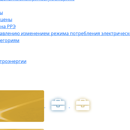
ны
 цены
на РРЭ
правлению изменением режима потребления электричес
тегориям
ктроэнергии