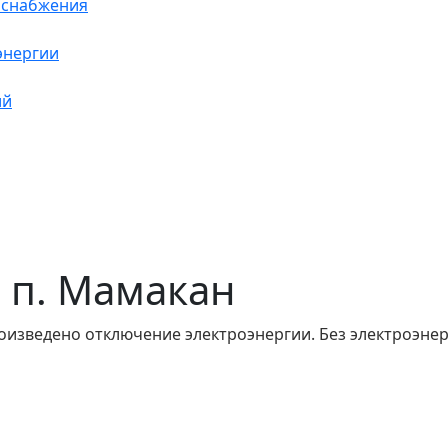
оснабжения
энергии
ий
в п. Мамакан
оизведено отключение электроэнергии. Без электроэнер