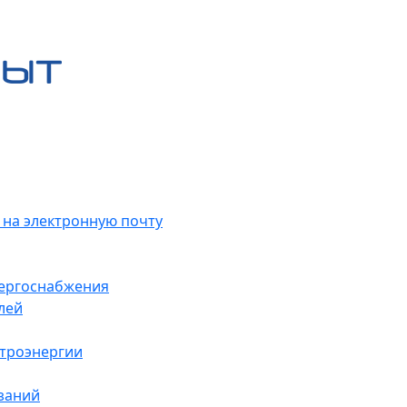
 на электронную почту
нергоснабжения
лей
ктроэнергии
заний