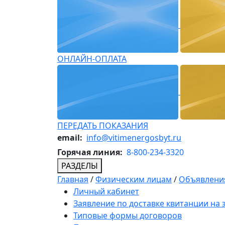
ОНЛАЙН-ОПЛАТА
ПЕРЕДАТЬ ПОКАЗАНИЯ
email:
info@vitimenergosbyt.ru
Горячая линия:
8-800-234-3320
РАЗДЕЛЫ
Главная
/
Физическим лицам
/
Объявления
Личный кабинет
Заявление по доставке квитанции на
Типовые формы договоров