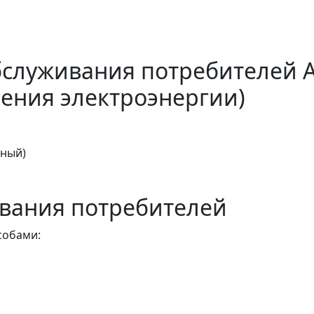
бслуживания потребителей 
ения электроэнергии)
тный)
вания потребителей
собами: