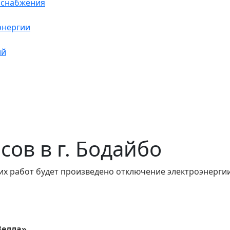
оснабжения
энергии
ий
асов в г. Бодайбо
их работ будет произведено отключение электроэнергии
Велла»,