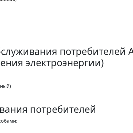
бслуживания потребителей 
ения электроэнергии)
тный)
вания потребителей
собами: