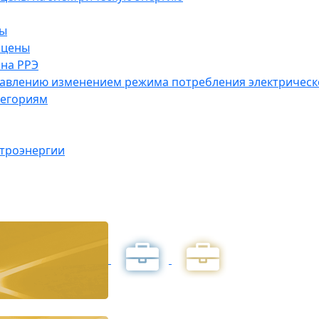
ны
 цены
на РРЭ
правлению изменением режима потребления электричес
тегориям
ктроэнергии