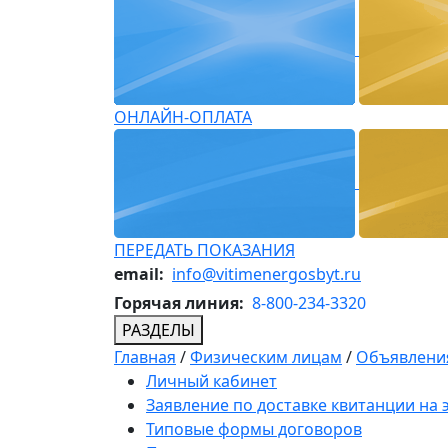
ОНЛАЙН-ОПЛАТА
ПЕРЕДАТЬ ПОКАЗАНИЯ
email:
info@vitimenergosbyt.ru
Горячая линия:
8-800-234-3320
РАЗДЕЛЫ
Главная
/
Физическим лицам
/
Объявления
Личный кабинет
Заявление по доставке квитанции на
Типовые формы договоров