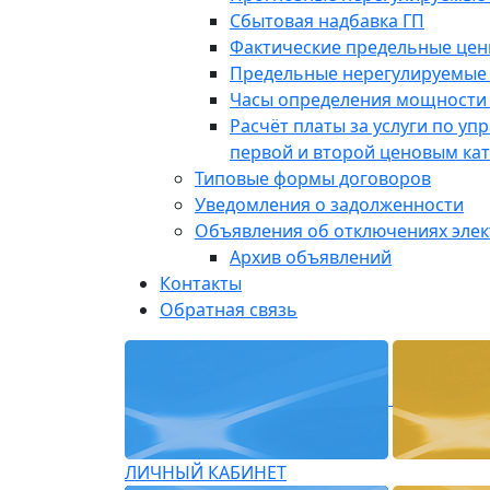
Сбытовая надбавка ГП
Фактические предельные це
Предельные нерегулируемые
Часы определения мощности 
Расчёт платы за услуги по у
первой и второй ценовым ка
Типовые формы договоров
Уведомления о задолженности
Объявления об отключениях эле
Архив объявлений
Контакты
Обратная связь
ЛИЧНЫЙ КАБИНЕТ