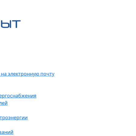
 на электронную почту
нергоснабжения
лей
ктроэнергии
заний