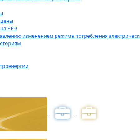
ны
 цены
на РРЭ
правлению изменением режима потребления электричес
тегориям
ктроэнергии