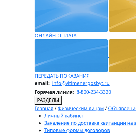
ОНЛАЙН-ОПЛАТА
ПЕРЕДАТЬ ПОКАЗАНИЯ
email:
info@vitimenergosbyt.ru
Горячая линия:
8-800-234-3320
РАЗДЕЛЫ
Главная
/
Физическим лицам
/
Объявления
Личный кабинет
Заявление по доставке квитанции на
Типовые формы договоров