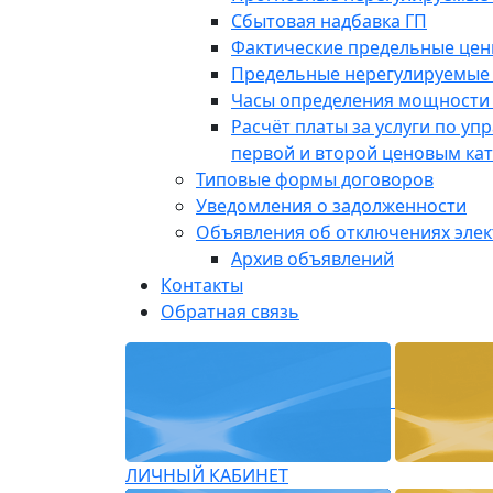
Сбытовая надбавка ГП
Фактические предельные це
Предельные нерегулируемые
Часы определения мощности 
Расчёт платы за услуги по у
первой и второй ценовым ка
Типовые формы договоров
Уведомления о задолженности
Объявления об отключениях эле
Архив объявлений
Контакты
Обратная связь
ЛИЧНЫЙ КАБИНЕТ