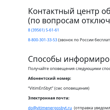
Контактный центр о
(по вопросам отключ
8 (39561) 5-61-61
8-800-301-33-53
(звонок по России беспла
Способы информиро
Получайте оповещения следующими спо
Абонентский номер:
“VitimEnSbyt” (смс оповещения)
Электронная почта:
do@vitimenergosbyt.ru
(отправка уведомл