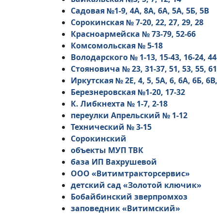
Садовая №1-9, 4А, 8А, 6А, 5А, 5Б, 5В
Сорокинская № 7-20, 22, 27, 29, 28
Красноармейска № 73-79, 52-66
Комсомольская № 5-18
Володарского № 1-13, 15-43, 16-24, 44
Стояновича № 23, 31-37, 51, 53, 55, 61
Иркутская № 2Е, 4, 5, 5А, 6, 6А, 6Б, 6В,
Березнеровская №1-20, 17-32
К. Либкнехта № 1-7, 2-18
переулки Апрельский № 1-12
Технический № 3-15
Сорокинский
объекты МУП ТВК
база ИП Вахрушевой
ООО «Витимтракторсервис»
детский сад «Золотой ключик»
Бобайбинский зверпромхоз
заповедник «Витимский»