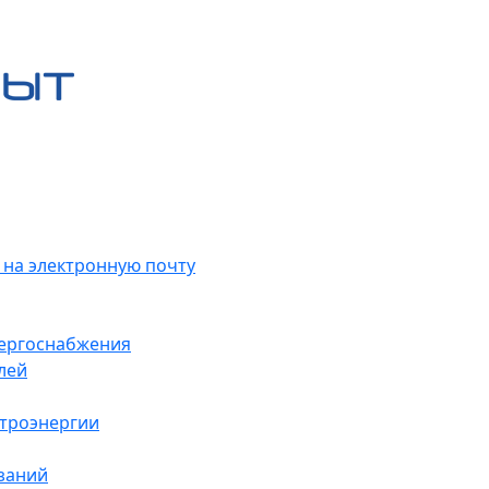
 на электронную почту
нергоснабжения
лей
ктроэнергии
заний