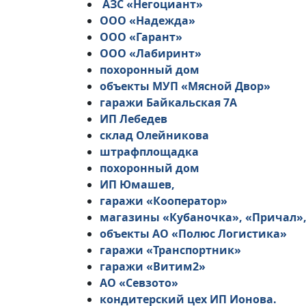
АЗС «Негоциант»
ООО «Надежда»
ООО «Гарант»
ООО «Лабиринт»
похоронный дом
объекты МУП «Мясной Двор»
гаражи Байкальская 7А
ИП Лебедев
склад Олейникова
штрафплощадка
похоронный дом
ИП Юмашев,
гаражи «Кооператор»
магазины «Кубаночка», «Причал»
объекты АО «Полюс Логистика»
гаражи «Транспортник»
гаражи «Витим2»
АО «Севзото»
кондитерский цех ИП Ионова.