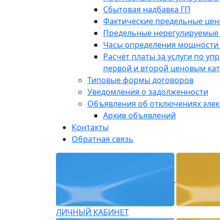
Сбытовая надбавка ГП
Фактические предельные це
Предельные нерегулируемые
Часы определения мощности 
Расчёт платы за услуги по у
первой и второй ценовым ка
Типовые формы договоров
Уведомления о задолженности
Объявления об отключениях эле
Архив объявлений
Контакты
Обратная связь
ЛИЧНЫЙ КАБИНЕТ