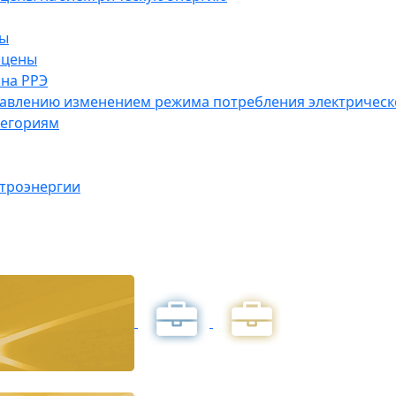
ны
 цены
на РРЭ
правлению изменением режима потребления электричес
тегориям
ктроэнергии