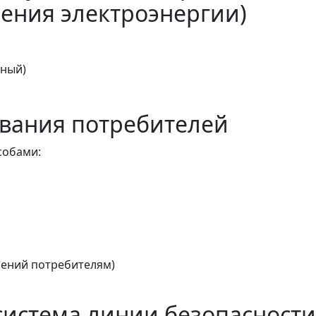
ения электроэнергии)
тный)
вания потребителей
собами:
ений потребителям)
истема линии безопасности