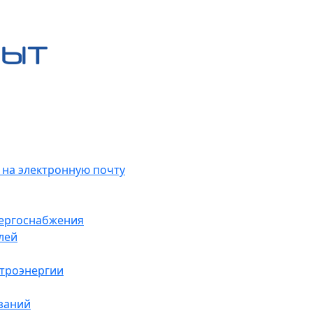
 на электронную почту
нергоснабжения
лей
ктроэнергии
заний