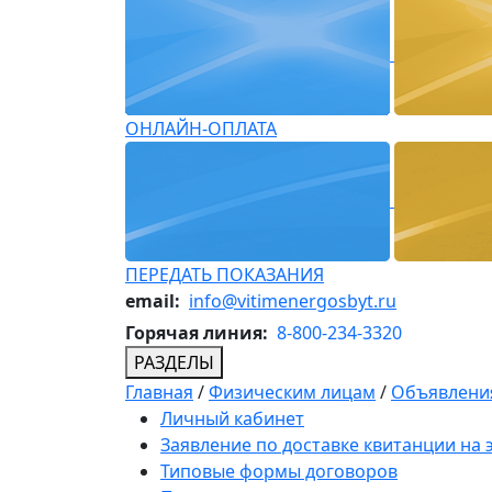
ОНЛАЙН-ОПЛАТА
ПЕРЕДАТЬ ПОКАЗАНИЯ
email:
info@vitimenergosbyt.ru
Горячая линия:
8-800-234-3320
РАЗДЕЛЫ
Главная
/
Физическим лицам
/
Объявления
Личный кабинет
Заявление по доставке квитанции на
Типовые формы договоров