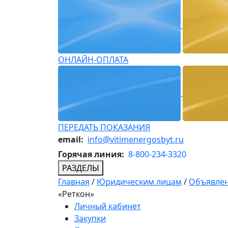
ОНЛАЙН-ОПЛАТА
ПЕРЕДАТЬ ПОКАЗАНИЯ
email:
info@vitimenergosbyt.ru
Горячая линия:
8-800-234-3320
РАЗДЕЛЫ
Главная
/
Юридическим лицам
/
Объявлен
«Реткон»
Личный кабинет
Закупки