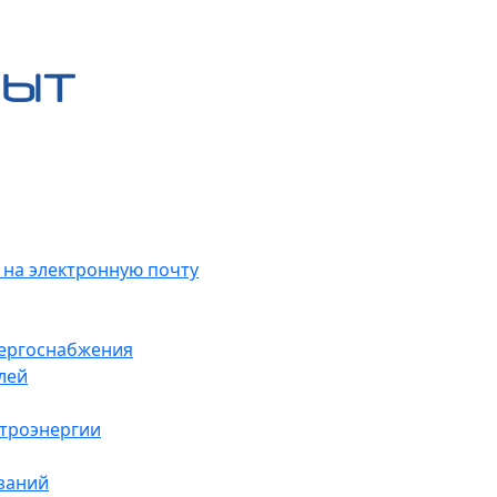
 на электронную почту
нергоснабжения
лей
ктроэнергии
заний