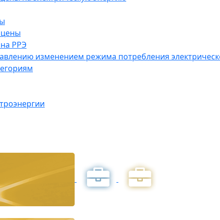
ны
 цены
на РРЭ
правлению изменением режима потребления электричес
тегориям
ктроэнергии