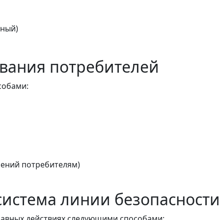
тный)
вания потребителей
собами:
ений потребителям)
истема линии безопасности
авных действиях следующими способами: