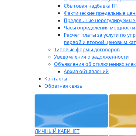
Сбытовая надбавка ГП
Фактические предельные це
Предельные нерегулируемые
Часы определения мощности 
Расчёт платы за услуги по у
первой и второй ценовым ка
Типовые формы договоров
Уведомления о задолженности
Объявления об отключениях эле
Архив объявлений
Контакты
Обратная связь
ЛИЧНЫЙ КАБИНЕТ