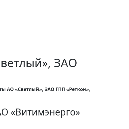
«Светлый», ЗАО
ты АО «Светлый», ЗАО ГПП «Реткон»
,
АО «Витимэнерго»