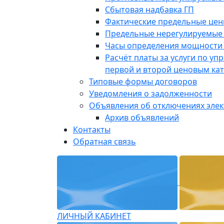
Сбытовая надбавка ГП
Фактические предельные це
Предельные нерегулируемые
Часы определения мощности 
Расчёт платы за услуги по у
первой и второй ценовым ка
Типовые формы договоров
Уведомления о задолженности
Объявления об отключениях эле
Архив объявлений
Контакты
Обратная связь
ЛИЧНЫЙ КАБИНЕТ