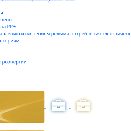
ны
 цены
на РРЭ
правлению изменением режима потребления электричес
тегориям
ктроэнергии