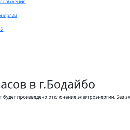
оснабжения
энергии
ий
часов в г.Бодайбо
т будет произведено отключение электроэнергии. Без э