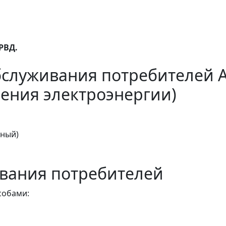
ОРВД.
бслуживания потребителей 
ения электроэнергии)
тный)
вания потребителей
собами: