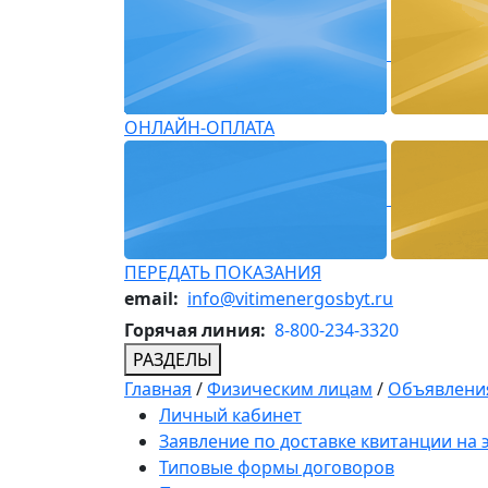
ОНЛАЙН-ОПЛАТА
ПЕРЕДАТЬ ПОКАЗАНИЯ
email:
info@vitimenergosbyt.ru
Горячая линия:
8-800-234-3320
РАЗДЕЛЫ
Главная
/
Физическим лицам
/
Объявления
Личный кабинет
Заявление по доставке квитанции на
Типовые формы договоров