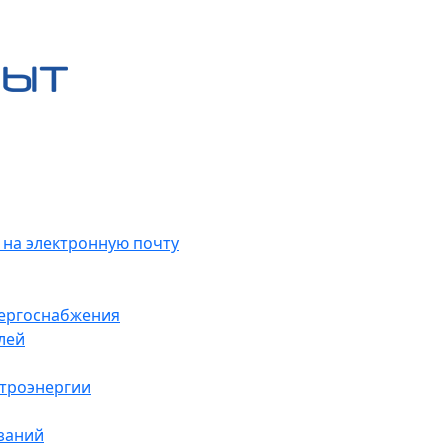
 на электронную почту
нергоснабжения
лей
ктроэнергии
заний