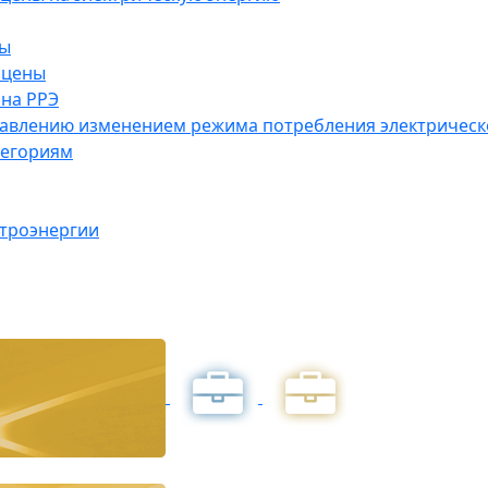
ны
 цены
на РРЭ
правлению изменением режима потребления электричес
тегориям
ктроэнергии