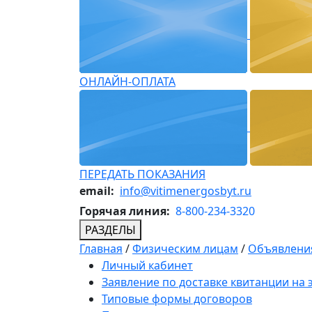
ОНЛАЙН-ОПЛАТА
ПЕРЕДАТЬ ПОКАЗАНИЯ
email:
info@vitimenergosbyt.ru
Горячая линия:
8-800-234-3320
РАЗДЕЛЫ
Главная
/
Физическим лицам
/
Объявления
Личный кабинет
Заявление по доставке квитанции на
Типовые формы договоров