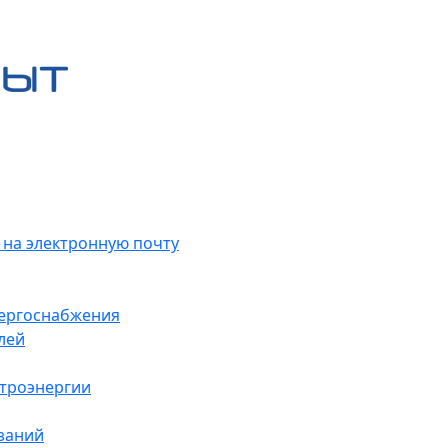
 на электронную почту
нергоснабжения
лей
ктроэнергии
заний