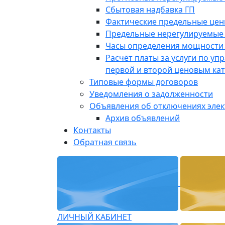
Сбытовая надбавка ГП
Фактические предельные це
Предельные нерегулируемые
Часы определения мощности 
Расчёт платы за услуги по у
первой и второй ценовым ка
Типовые формы договоров
Уведомления о задолженности
Объявления об отключениях эле
Архив объявлений
Контакты
Обратная связь
ЛИЧНЫЙ КАБИНЕТ