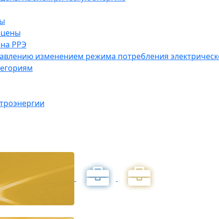
ны
 цены
на РРЭ
правлению изменением режима потребления электричес
тегориям
ктроэнергии