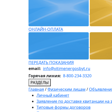
ОНЛАЙН-ОПЛАТА
ПЕРЕДАТЬ ПОКАЗАНИЯ
email:
info@vitimenergosbyt.ru
Горячая линия:
8-800-234-3320
РАЗДЕЛЫ
Главная
/
Физическим лицам
/
Объявления
Личный кабинет
Заявление по доставке квитанции на
Типовые формы договоров