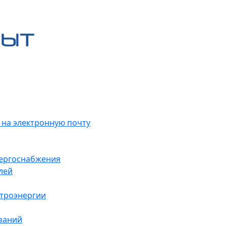
 на электронную почту
нергоснабжения
лей
ктроэнергии
заний