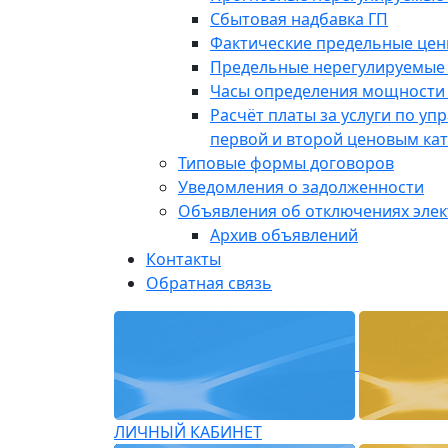
Сбытовая надбавка ГП
Фактические предельные це
Предельные нерегулируемые
Часы определения мощности 
Расчёт платы за услуги по у
первой и второй ценовым ка
Типовые формы договоров
Уведомления о задолженности
Объявления об отключениях эле
Архив объявлений
Контакты
Обратная связь
ЛИЧНЫЙ КАБИНЕТ