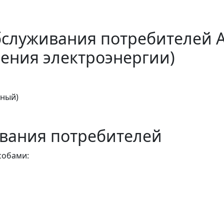
бслуживания потребителей 
ения электроэнергии)
тный)
вания потребителей
собами: