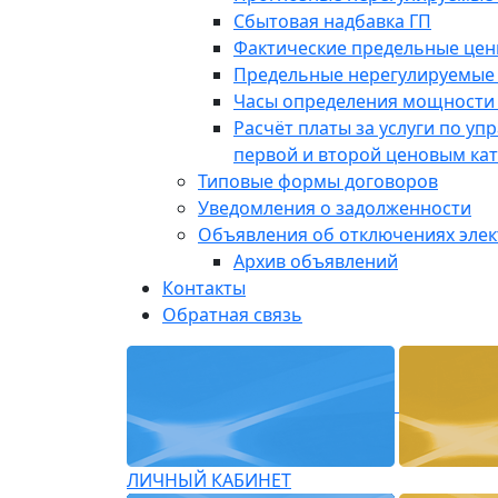
Сбытовая надбавка ГП
Фактические предельные це
Предельные нерегулируемые
Часы определения мощности 
Расчёт платы за услуги по у
первой и второй ценовым ка
Типовые формы договоров
Уведомления о задолженности
Объявления об отключениях эле
Архив объявлений
Контакты
Обратная связь
ЛИЧНЫЙ КАБИНЕТ