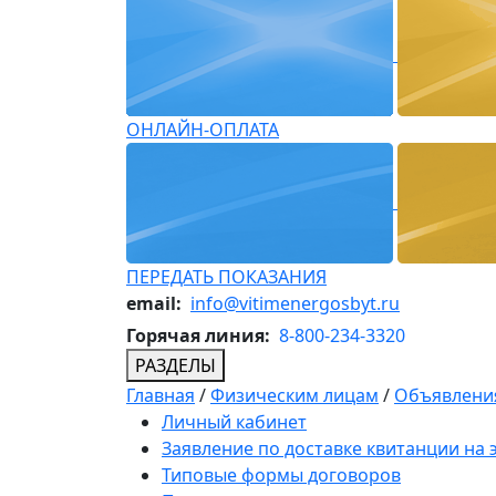
ОНЛАЙН-ОПЛАТА
ПЕРЕДАТЬ ПОКАЗАНИЯ
email:
info@vitimenergosbyt.ru
Горячая линия:
8-800-234-3320
РАЗДЕЛЫ
Главная
/
Физическим лицам
/
Объявления
Личный кабинет
Заявление по доставке квитанции на
Типовые формы договоров