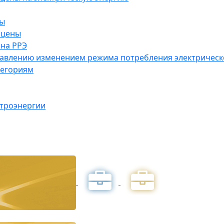
ны
 цены
на РРЭ
правлению изменением режима потребления электричес
тегориям
ктроэнергии