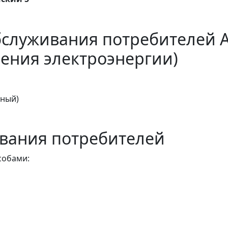
бслуживания потребителей 
ения электроэнергии)
тный)
вания потребителей
собами: