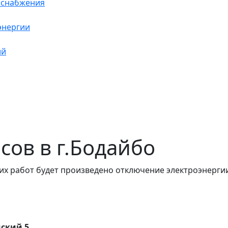
оснабжения
энергии
ий
асов в г.Бодайбо
их работ будет произведено отключение электроэнергии
мский 5