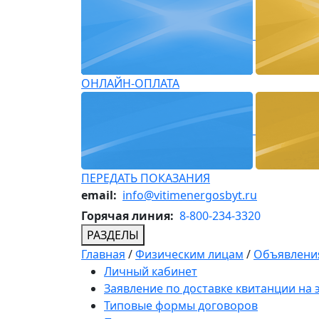
ОНЛАЙН-ОПЛАТА
ПЕРЕДАТЬ ПОКАЗАНИЯ
email:
info@vitimenergosbyt.ru
Горячая линия:
8-800-234-3320
РАЗДЕЛЫ
Главная
/
Физическим лицам
/
Объявления
Личный кабинет
Заявление по доставке квитанции на
Типовые формы договоров