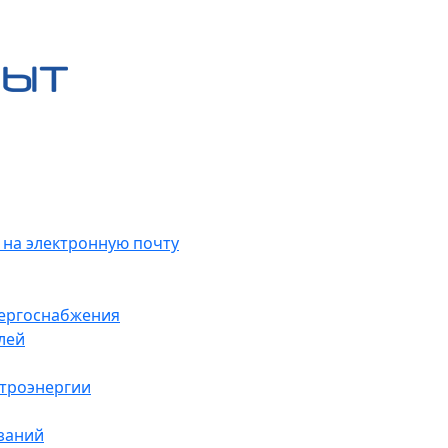
 на электронную почту
нергоснабжения
лей
ктроэнергии
заний