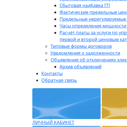
Сбытовая надбавка ГП
Фактические предельные це
Предельные нерегулируемые
Часы определения мощности 
Расчёт платы за услуги по у
первой и второй ценовым ка
Типовые формы договоров
Уведомления о задолженности
Объявления об отключениях эле
Архив объявлений
Контакты
Обратная связь
ЛИЧНЫЙ КАБИНЕТ