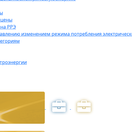
ны
 цены
на РРЭ
правлению изменением режима потребления электричес
тегориям
ктроэнергии