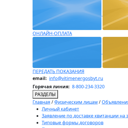
ОНЛАЙН-ОПЛАТА
ПЕРЕДАТЬ ПОКАЗАНИЯ
email:
info@vitimenergosbyt.ru
Горячая линия:
8-800-234-3320
РАЗДЕЛЫ
Главная
/
Физическим лицам
/
Объявления
Личный кабинет
Заявление по доставке квитанции на
Типовые формы договоров