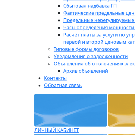
Сбытовая надбавка ГП
Фактические предельные це
Предельные нерегулируемые
Часы определения мощности 
Расчёт платы за услуги по у
первой и второй ценовым ка
Типовые формы договоров
Уведомления о задолженности
Объявления об отключениях эле
Архив объявлений
Контакты
Обратная связь
ЛИЧНЫЙ КАБИНЕТ