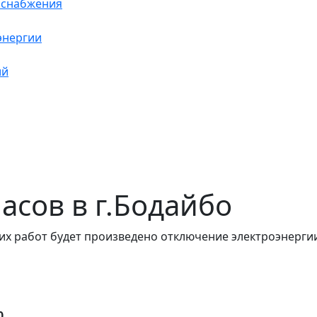
оснабжения
энергии
ий
часов в г.Бодайбо
их работ будет произведено отключение электроэнергии
0