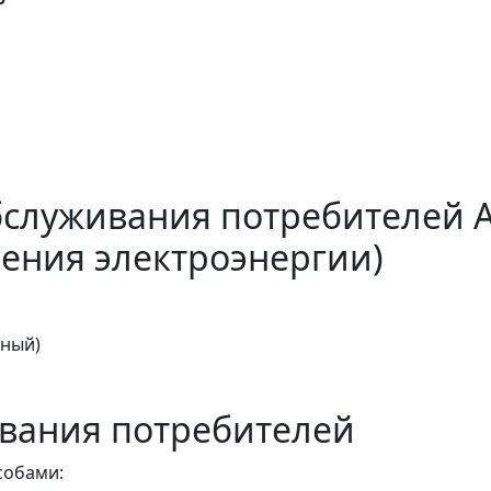
бслуживания потребителей 
ения электроэнергии)
тный)
вания потребителей
собами: