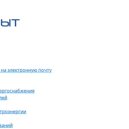
 на электронную почту
нергоснабжения
лей
ктроэнергии
заний