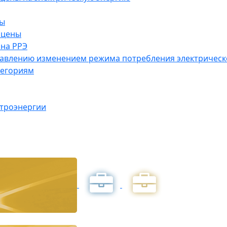
ны
 цены
на РРЭ
правлению изменением режима потребления электричес
тегориям
ктроэнергии