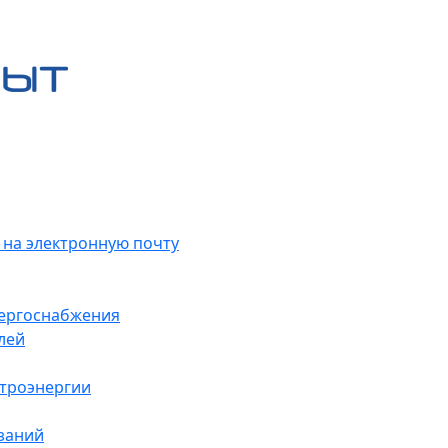
 на электронную почту
нергоснабжения
лей
ктроэнергии
заний