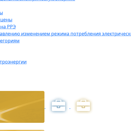
ны
 цены
на РРЭ
правлению изменением режима потребления электричес
тегориям
ктроэнергии