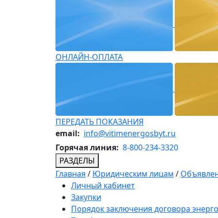
ОНЛАЙН-ОПЛАТА
ПЕРЕДАТЬ ПОКАЗАНИЯ
email:
info@vitimenergosbyt.ru
Горячая линия:
8-800-234-3320
РАЗДЕЛЫ
Главная
/
Юридическим лицам
/
Объявлен
Личный кабинет
Закупки
Порядок заключения договора энерг