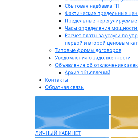
Сбытовая надбавка ГП
Фактические предельные це
Предельные нерегулируемые
Часы определения мощности 
Расчёт платы за услуги по у
первой и второй ценовым ка
Типовые формы договоров
Уведомления о задолженности
Объявления об отключениях эле
Архив объявлений
Контакты
Обратная связь
ЛИЧНЫЙ КАБИНЕТ