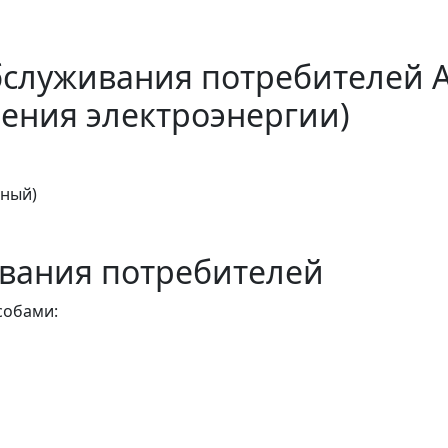
бслуживания потребителей 
ения электроэнергии)
тный)
вания потребителей
собами: