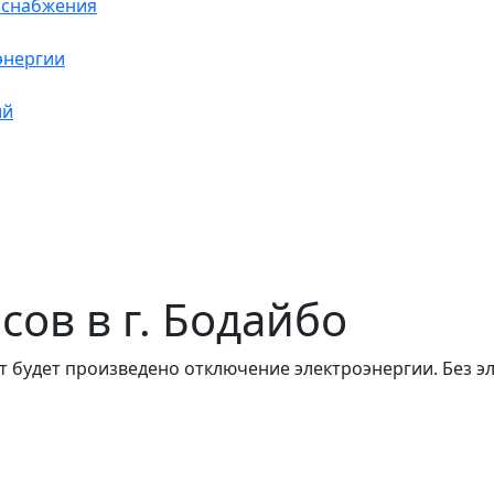
оснабжения
энергии
ий
асов в г. Бодайбо
т будет произведено отключение электроэнергии. Без э