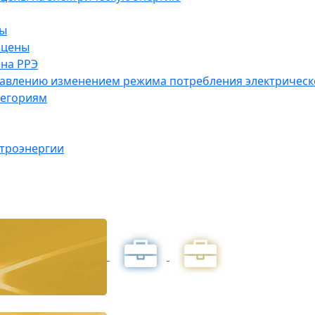
ны
 цены
на РРЭ
правлению изменением режима потребления электричес
тегориям
ктроэнергии