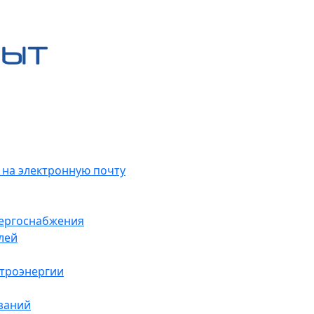
 на электронную почту
нергоснабжения
лей
ктроэнергии
заний