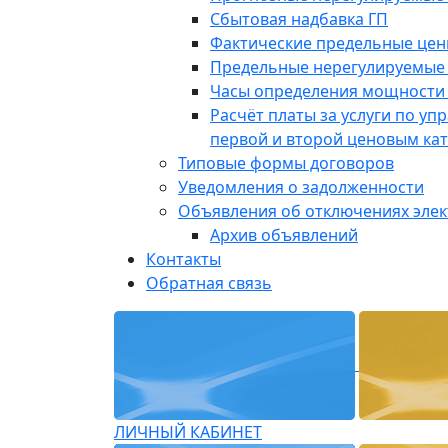
Сбытовая надбавка ГП
Фактические предельные це
Предельные нерегулируемые
Часы определения мощности 
Расчёт платы за услуги по у
первой и второй ценовым ка
Типовые формы договоров
Уведомления о задолженности
Объявления об отключениях эле
Архив объявлений
Контакты
Обратная связь
ЛИЧНЫЙ КАБИНЕТ