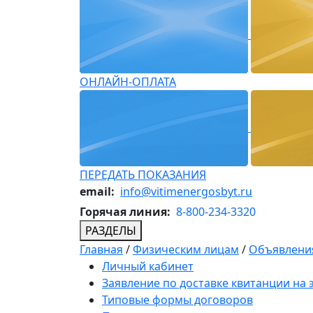
ОНЛАЙН-ОПЛАТА
ПЕРЕДАТЬ ПОКАЗАНИЯ
email:
info@vitimenergosbyt.ru
Горячая линия:
8-800-234-3320
РАЗДЕЛЫ
Главная
/
Физическим лицам
/
Объявления
Личный кабинет
Заявление по доставке квитанции на
Типовые формы договоров