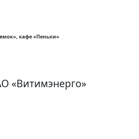
емок», кафе «Пеньки»
АО «Витимэнерго»