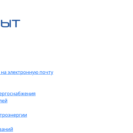
 на электронную почту
нергоснабжения
лей
ктроэнергии
заний