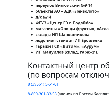
переулок Вилюйский №9-14
объекты АО «ЗДК «Лензолото»
д/с №14
ФГУЗ «Центр ГЭ г. Бодайбо»
магазины «Овощи фрукты», «Атлан
склады ИП Шапошникова
лодочная станция ИП Ерошенко
гаражи ГСК «Витим», «Аурум»
ИП Мануилов (склад, гаражи).
Контактный центр о
(по вопросам отключ
8 (39561) 5-61-61
8-800-301-33-53
(звонок по России беспла