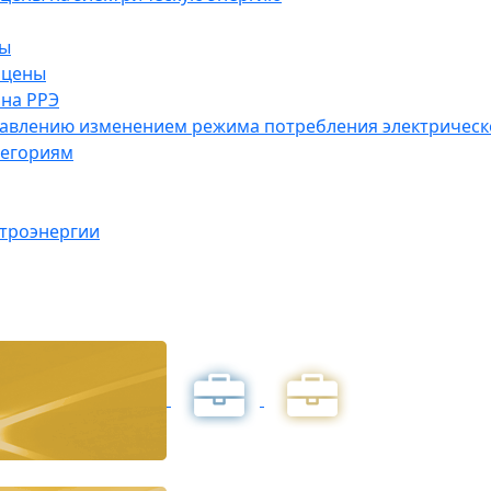
ны
 цены
на РРЭ
правлению изменением режима потребления электричес
тегориям
ктроэнергии