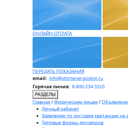
ОНЛАЙН-ОПЛАТА
ПЕРЕДАТЬ ПОКАЗАНИЯ
email:
info@vitimenergosbyt.ru
Горячая линия:
8-800-234-3320
РАЗДЕЛЫ
Главная
/
Физическим лицам
/
Объявления
Личный кабинет
Заявление по доставке квитанции на
Типовые формы договоров