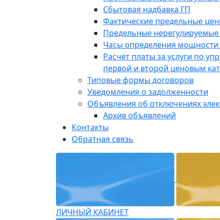
Сбытовая надбавка ГП
Фактические предельные це
Предельные нерегулируемые
Часы определения мощности 
Расчёт платы за услуги по у
первой и второй ценовым ка
Типовые формы договоров
Уведомления о задолженности
Объявления об отключениях эле
Архив объявлений
Контакты
Обратная связь
ЛИЧНЫЙ КАБИНЕТ