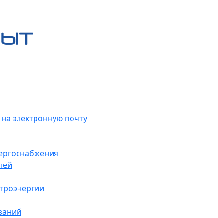
 на электронную почту
нергоснабжения
лей
ктроэнергии
заний