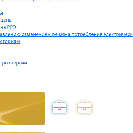
ны
 цены
на РРЭ
правлению изменением режима потребления электричес
тегориям
ктроэнергии