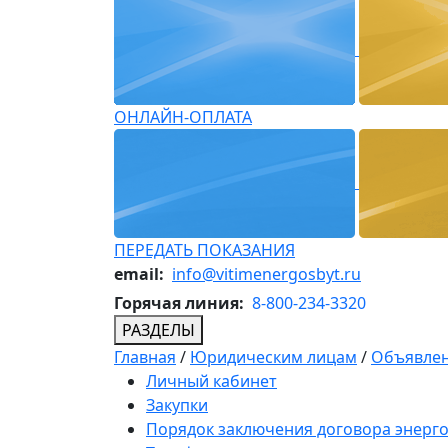
ОНЛАЙН-ОПЛАТА
ПЕРЕДАТЬ ПОКАЗАНИЯ
email:
info@vitimenergosbyt.ru
Горячая линия:
8-800-234-3320
РАЗДЕЛЫ
Главная
/
Юридическим лицам
/
Объявлен
Личный кабинет
Закупки
Порядок заключения договора энерг