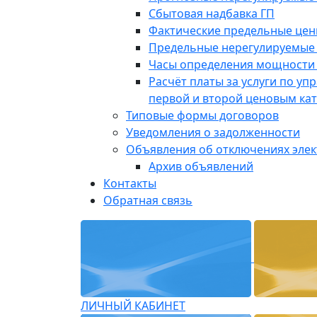
Сбытовая надбавка ГП
Фактические предельные це
Предельные нерегулируемые
Часы определения мощности 
Расчёт платы за услуги по у
первой и второй ценовым ка
Типовые формы договоров
Уведомления о задолженности
Объявления об отключениях эле
Архив объявлений
Контакты
Обратная связь
ЛИЧНЫЙ КАБИНЕТ