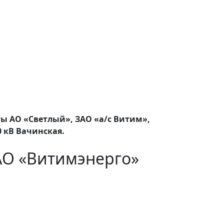
ты АО «Светлый», ЗАО «а/с Витим»,
0 кВ Вачинская.
АО «Витимэнерго»