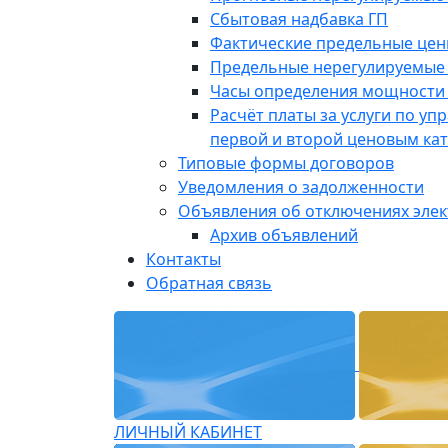
Сбытовая надбавка ГП
Фактические предельные це
Предельные нерегулируемые
Часы определения мощности 
Расчёт платы за услуги по у
первой и второй ценовым ка
Типовые формы договоров
Уведомления о задолженности
Объявления об отключениях эле
Архив объявлений
Контакты
Обратная связь
ЛИЧНЫЙ КАБИНЕТ