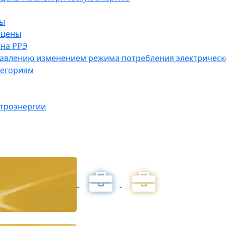
ны
 цены
на РРЭ
правлению изменением режима потребления электричес
тегориям
ктроэнергии