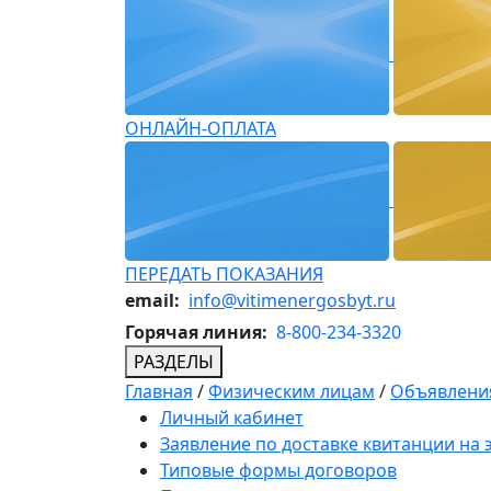
ОНЛАЙН-ОПЛАТА
ПЕРЕДАТЬ ПОКАЗАНИЯ
email:
info@vitimenergosbyt.ru
Горячая линия:
8-800-234-3320
РАЗДЕЛЫ
Главная
/
Физическим лицам
/
Объявления
Личный кабинет
Заявление по доставке квитанции на
Типовые формы договоров