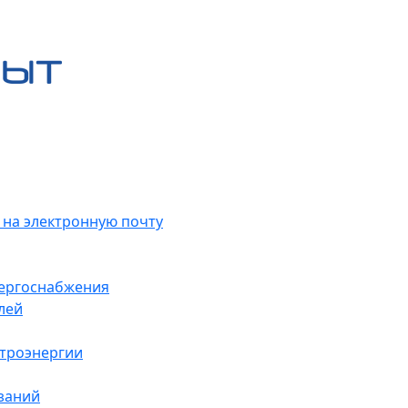
 на электронную почту
нергоснабжения
лей
ктроэнергии
заний