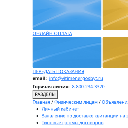
ОНЛАЙН-ОПЛАТА
ПЕРЕДАТЬ ПОКАЗАНИЯ
email:
info@vitimenergosbyt.ru
Горячая линия:
8-800-234-3320
РАЗДЕЛЫ
Главная
/
Физическим лицам
/
Объявления
Личный кабинет
Заявление по доставке квитанции на
Типовые формы договоров