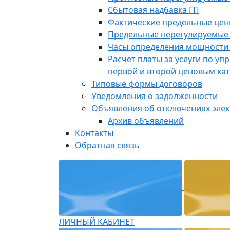
Сбытовая надбавка ГП
Фактические предельные це
Предельные нерегулируемые
Часы определения мощности 
Расчёт платы за услуги по у
первой и второй ценовым ка
Типовые формы договоров
Уведомления о задолженности
Объявления об отключениях эле
Архив объявлений
Контакты
Обратная связь
ЛИЧНЫЙ КАБИНЕТ