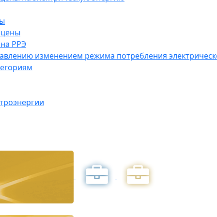
ны
 цены
на РРЭ
правлению изменением режима потребления электричес
тегориям
ктроэнергии