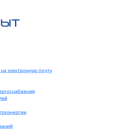
 на электронную почту
нергоснабжения
лей
ктроэнергии
заний