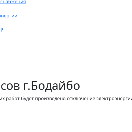
оснабжения
энергии
ий
асов г.Бодайбо
их работ будет произведено отключение электроэнергии