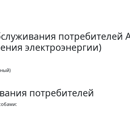
бслуживания потребителей 
ения электроэнергии)
тный)
вания потребителей
собами: