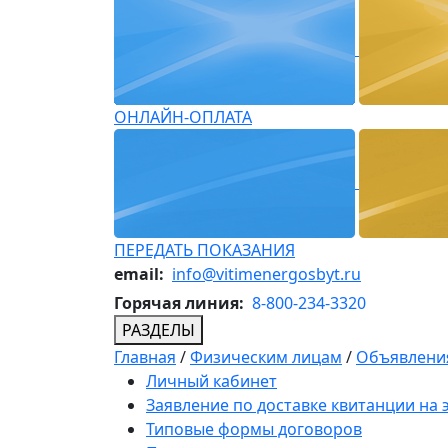
ОНЛАЙН-ОПЛАТА
ПЕРЕДАТЬ ПОКАЗАНИЯ
email:
info@vitimenergosbyt.ru
Горячая линия:
8-800-234-3320
РАЗДЕЛЫ
Главная
/
Физическим лицам
/
Объявления
Личный кабинет
Заявление по доставке квитанции на
Типовые формы договоров