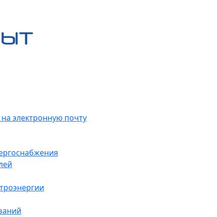
 на электронную почту
нергоснабжения
лей
ктроэнергии
заний