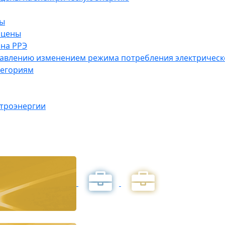
ны
 цены
на РРЭ
правлению изменением режима потребления электричес
тегориям
ктроэнергии