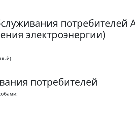
бслуживания потребителей 
ения электроэнергии)
тный)
вания потребителей
собами: