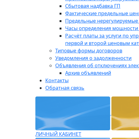
Сбытовая надбавка ГП
Фактические предельные це
Предельные нерегулируемые
Часы определения мощности 
Расчёт платы за услуги по у
первой и второй ценовым ка
Типовые формы договоров
Уведомления о задолженности
Объявления об отключениях эле
Архив объявлений
Контакты
Обратная связь
ЛИЧНЫЙ КАБИНЕТ