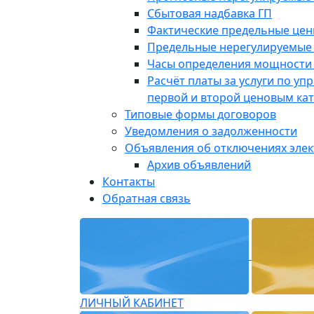
Сбытовая надбавка ГП
Фактические предельные це
Предельные нерегулируемые
Часы определения мощности 
Расчёт платы за услуги по у
первой и второй ценовым ка
Типовые формы договоров
Уведомления о задолженности
Объявления об отключениях эле
Архив объявлений
Контакты
Обратная связь
ЛИЧНЫЙ КАБИНЕТ