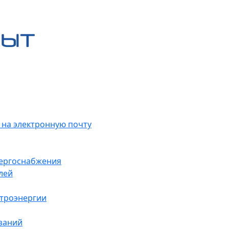
 на электронную почту
нергоснабжения
лей
ктроэнергии
заний