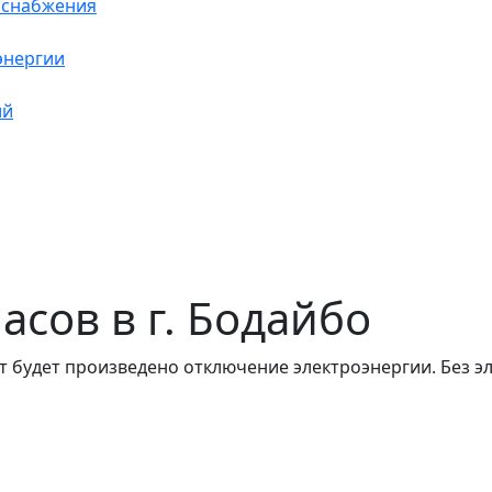
оснабжения
энергии
ий
часов в г. Бодайбо
т будет произведено отключение электроэнергии. Без э