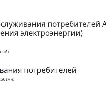
бслуживания потребителей 
ения электроэнергии)
тный)
вания потребителей
собами: