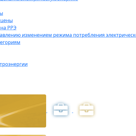
ны
 цены
на РРЭ
правлению изменением режима потребления электричес
тегориям
ктроэнергии