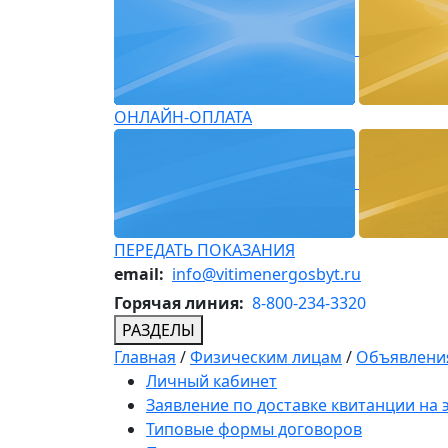
ОНЛАЙН-ОПЛАТА
ПЕРЕДАТЬ ПОКАЗАНИЯ
email:
info@vitimenergosbyt.ru
Горячая линия:
8-800-234-3320
РАЗДЕЛЫ
Главная
/
Физическим лицам
/
Объявления
Личный кабинет
Заявление по доставке квитанции на
Типовые формы договоров