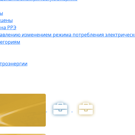
ны
 цены
на РРЭ
правлению изменением режима потребления электричес
тегориям
ктроэнергии