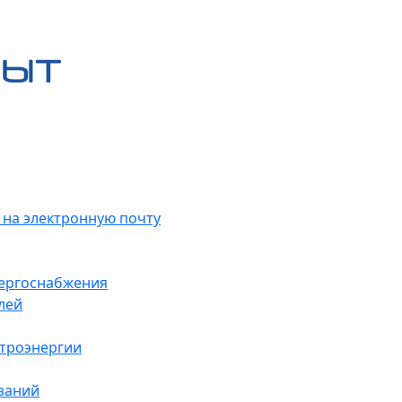
 на электронную почту
нергоснабжения
лей
ктроэнергии
заний