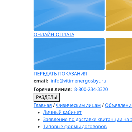
ОНЛАЙН-ОПЛАТА
ПЕРЕДАТЬ ПОКАЗАНИЯ
email:
info@vitimenergosbyt.ru
Горячая линия:
8-800-234-3320
РАЗДЕЛЫ
Главная
/
Физическим лицам
/
Объявления
Личный кабинет
Заявление по доставке квитанции на
Типовые формы договоров