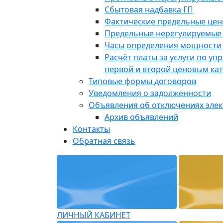
Сбытовая надбавка ГП
Фактические предельные це
Предельные нерегулируемые
Часы определения мощности 
Расчёт платы за услуги по у
первой и второй ценовым ка
Типовые формы договоров
Уведомления о задолженности
Объявления об отключениях эле
Архив объявлений
Контакты
Обратная связь
ЛИЧНЫЙ КАБИНЕТ