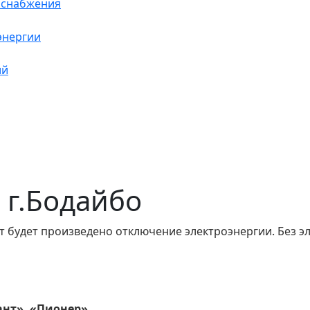
оснабжения
энергии
ий
в г.Бодайбо
т будет произведено отключение электроэнергии. Без э
ант», «Пионер»