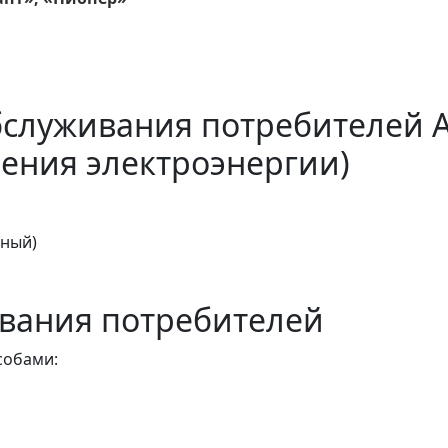
бслуживания потребителей 
ения электроэнергии)
тный)
вания потребителей
собами: