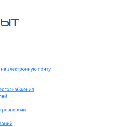
 на электронную почту
нергоснабжения
лей
ктроэнергии
заний