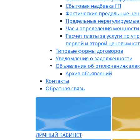
Сбытовая надбавка ГП
Фактические предельные це
Предельные нерегулируемые
Часы определения мощности 
Расчёт платы за услуги по у
первой и второй ценовым ка
Типовые формы договоров
Уведомления о задолженности
Объявления об отключениях эле
Архив объявлений
Контакты
Обратная связь
ЛИЧНЫЙ КАБИНЕТ