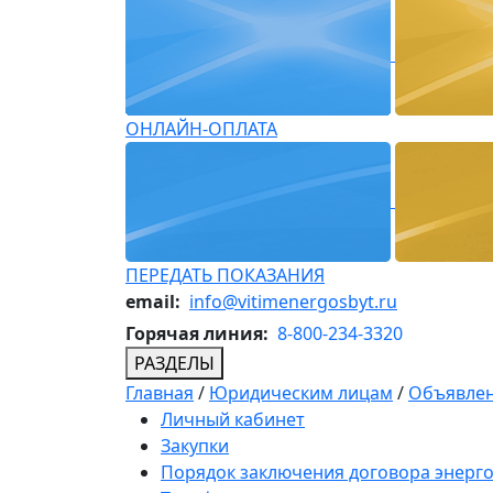
ОНЛАЙН-ОПЛАТА
ПЕРЕДАТЬ ПОКАЗАНИЯ
email:
info@vitimenergosbyt.ru
Горячая линия:
8-800-234-3320
РАЗДЕЛЫ
Главная
/
Юридическим лицам
/
Объявлен
Личный кабинет
Закупки
Порядок заключения договора энерг