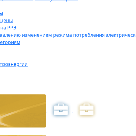
ны
 цены
на РРЭ
правлению изменением режима потребления электричес
тегориям
ктроэнергии