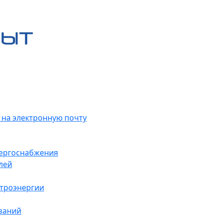
 на электронную почту
нергоснабжения
лей
ктроэнергии
заний