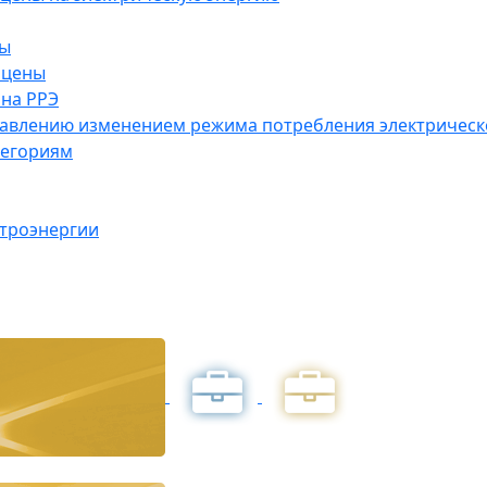
ны
 цены
на РРЭ
правлению изменением режима потребления электричес
тегориям
ктроэнергии