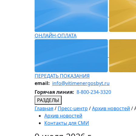
ОНЛАЙН-ОПЛАТА
ПЕРЕДАТЬ ПОКАЗАНИЯ
email:
info@vitimenergosbyt.ru
Горячая линия:
8-800-234-3320
РАЗДЕЛЫ
Главная
/
Пресс-центр
/
Архив новостей
/
Архив новостей
Контакты для СМИ