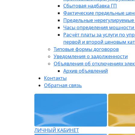
Сбытовая надбавка ГП
Фактические предельные це
Предельные нерегулируемые
Часы определения мощности 
Расчёт платы за услуги по у
первой и второй ценовым ка
Типовые формы договоров
Уведомления о задолженности
Объявления об отключениях эле
Архив объявлений
Контакты
Обратная связь
ЛИЧНЫЙ КАБИНЕТ