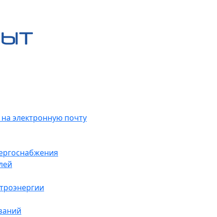
 на электронную почту
нергоснабжения
лей
ктроэнергии
заний