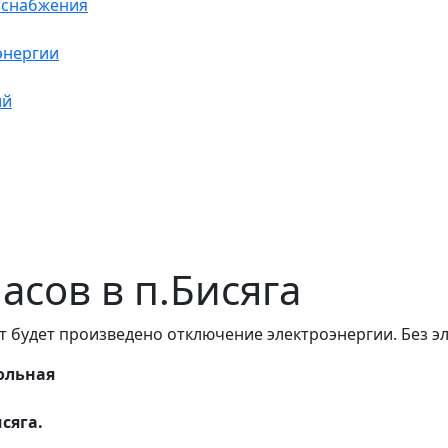
оснабжения
энергии
ий
часов в п.Бисяга
т будет произведено отключение электроэнергии. Без э
ольная
сяга.