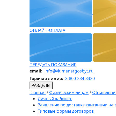
ОНЛАЙН-ОПЛАТА
ПЕРЕДАТЬ ПОКАЗАНИЯ
email:
info@vitimenergosbyt.ru
Горячая линия:
8-800-234-3320
РАЗДЕЛЫ
Главная
/
Физическим лицам
/
Объявления
Личный кабинет
Заявление по доставке квитанции на
Типовые формы договоров