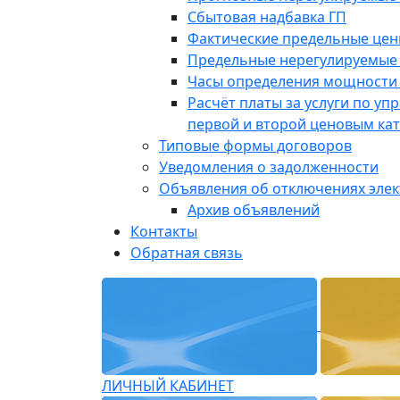
Сбытовая надбавка ГП
Фактические предельные це
Предельные нерегулируемые
Часы определения мощности 
Расчёт платы за услуги по у
первой и второй ценовым ка
Типовые формы договоров
Уведомления о задолженности
Объявления об отключениях эле
Архив объявлений
Контакты
Обратная связь
ЛИЧНЫЙ КАБИНЕТ