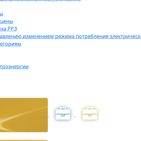
ны
 цены
на РРЭ
правлению изменением режима потребления электричес
тегориям
ктроэнергии