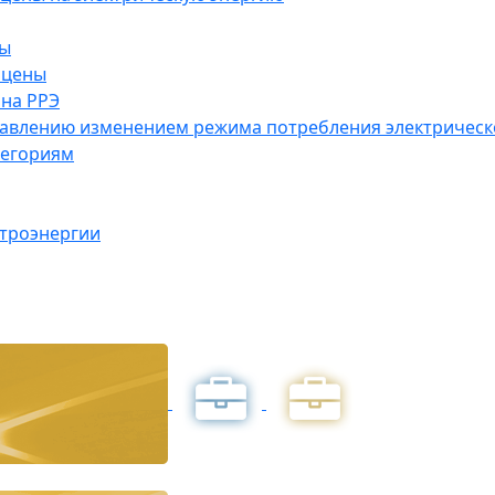
ны
 цены
на РРЭ
правлению изменением режима потребления электричес
тегориям
ктроэнергии