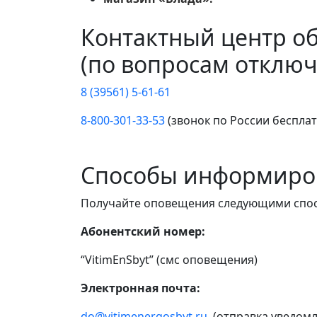
Контактный центр о
(по вопросам отключ
8 (39561) 5-61-61
8-800-301-33-53
(звонок по России беспла
Способы информиро
Получайте оповещения следующими спо
Абонентский номер:
“VitimEnSbyt” (смс оповещения)
Электронная почта:
do@vitimenergosbyt.ru
(отправка уведомл