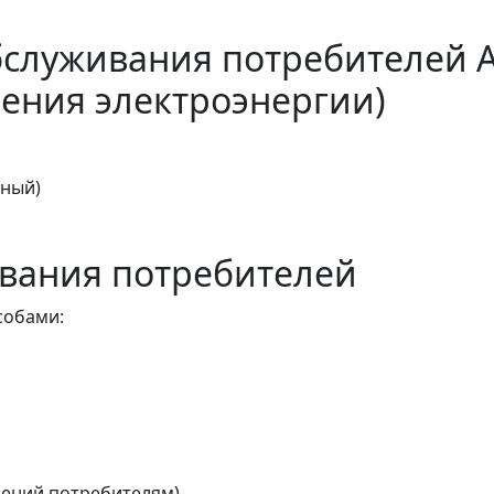
бслуживания потребителей 
ения электроэнергии)
тный)
вания потребителей
собами:
ений потребителям)