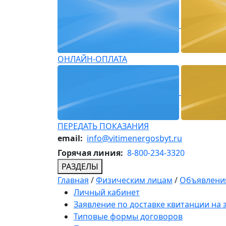
ОНЛАЙН-ОПЛАТА
ПЕРЕДАТЬ ПОКАЗАНИЯ
email:
info@vitimenergosbyt.ru
Горячая линия:
8-800-234-3320
РАЗДЕЛЫ
Главная
/
Физическим лицам
/
Объявления
Личный кабинет
Заявление по доставке квитанции на
Типовые формы договоров