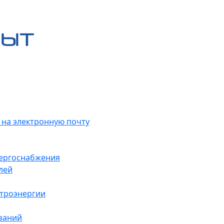
 на электронную почту
нергоснабжения
лей
ктроэнергии
заний