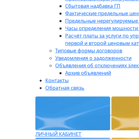
Сбытовая надбавка ГП
Фактические предельные це
Предельные нерегулируемые
Часы определения мощности 
Расчёт платы за услуги по у
первой и второй ценовым ка
Типовые формы договоров
Уведомления о задолженности
Объявления об отключениях эле
Архив объявлений
Контакты
Обратная связь
ЛИЧНЫЙ КАБИНЕТ