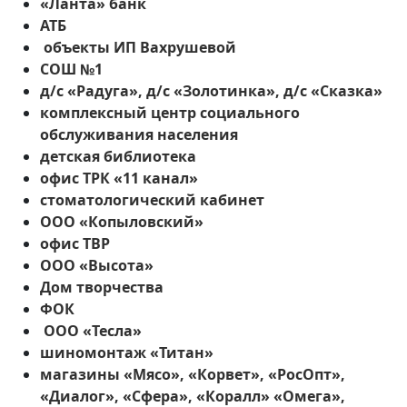
«Ланта» банк
АТБ
объекты ИП Вахрушевой
СОШ №1
д/с «Радуга», д/с «Золотинка», д/с «Сказка»
комплексный центр социального
обслуживания населения
детская библиотека
офис ТРК «11 канал»
стоматологический кабинет
ООО «Копыловский»
офис ТВР
ООО «Высота»
Дом творчества
ФОК
ООО «Тесла»
шиномонтаж «Титан»
магазины «Мясо», «Корвет», «РосОпт»,
«Диалог», «Сфера», «Коралл» «Омега»,