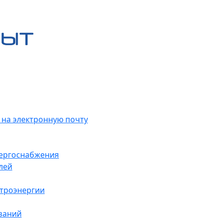
 на электронную почту
нергоснабжения
лей
ктроэнергии
заний