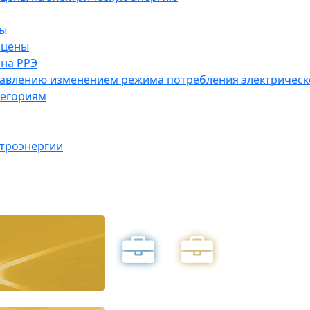
ны
 цены
на РРЭ
правлению изменением режима потребления электричес
тегориям
ктроэнергии