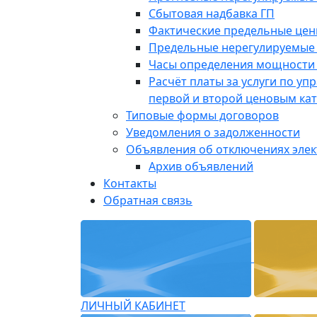
Сбытовая надбавка ГП
Фактические предельные це
Предельные нерегулируемые
Часы определения мощности 
Расчёт платы за услуги по у
первой и второй ценовым ка
Типовые формы договоров
Уведомления о задолженности
Объявления об отключениях эле
Архив объявлений
Контакты
Обратная связь
ЛИЧНЫЙ КАБИНЕТ