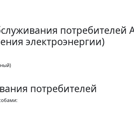
бслуживания потребителей 
ения электроэнергии)
тный)
вания потребителей
собами: