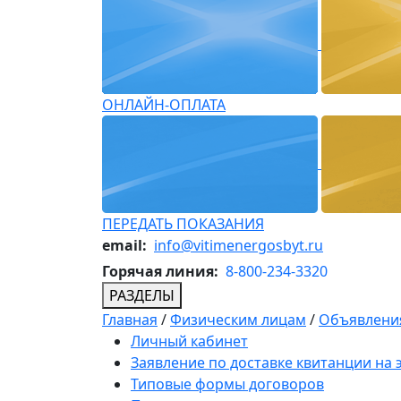
ОНЛАЙН-ОПЛАТА
ПЕРЕДАТЬ ПОКАЗАНИЯ
email:
info@vitimenergosbyt.ru
Горячая линия:
8-800-234-3320
РАЗДЕЛЫ
Главная
/
Физическим лицам
/
Объявления
Личный кабинет
Заявление по доставке квитанции на
Типовые формы договоров