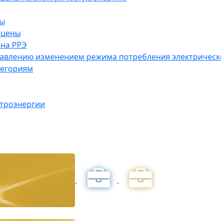
ны
 цены
на РРЭ
правлению изменением режима потребления электричес
тегориям
ктроэнергии