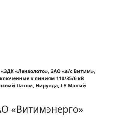
 «ЗДК «Лензолото», ЗАО «а/с Витим»,
ключенные к линиям 110/35/6 кВ
ерхний Патом, Нирунда, ГУ Малый
АО «Витимэнерго»