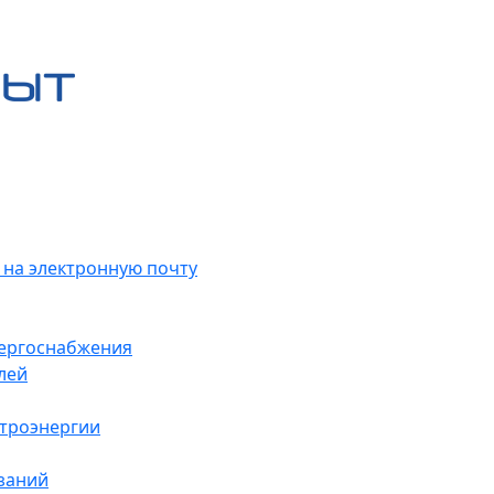
 на электронную почту
нергоснабжения
лей
ктроэнергии
заний