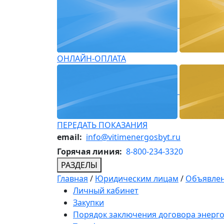
ОНЛАЙН-ОПЛАТА
ПЕРЕДАТЬ ПОКАЗАНИЯ
email:
info@vitimenergosbyt.ru
Горячая линия:
8-800-234-3320
РАЗДЕЛЫ
Главная
/
Юридическим лицам
/
Объявлен
Личный кабинет
Закупки
Порядок заключения договора энерг