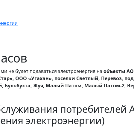
энергии
часов
ми не будет подаваться электроэнергия на
объекты АО
ар», ООО «Угахан», поселки Светлый, Перевоз, под
й, Бульбухта, Жуя, Малый Патом, Малый Патом-2, В
бслуживания потребителей 
ения электроэнергии)