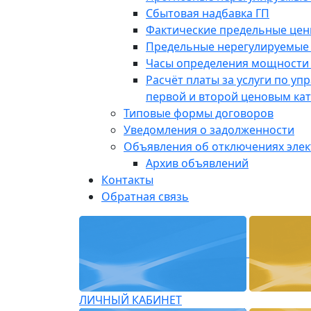
Сбытовая надбавка ГП
Фактические предельные це
Предельные нерегулируемые
Часы определения мощности 
Расчёт платы за услуги по у
первой и второй ценовым ка
Типовые формы договоров
Уведомления о задолженности
Объявления об отключениях эле
Архив объявлений
Контакты
Обратная связь
ЛИЧНЫЙ КАБИНЕТ