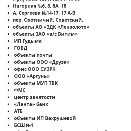
Нагорная №6, 8, 8А, 18
А. Сергеева №14-17, 17 А-В
пер. Охотничий, Советский,
объекты АО «ЗДК «Лензолото»
объекты ЗАО «а/с Витим»
ИП Гудыма
ГОВД
объекты почты
объекты ООО «Друза»
офис ООО СУЗРК
ООО «Аргунь»
объекты МУП ТВК
ФМС
центр занятости
«Ланта» банк
АТБ
объекты ИП Вахрушевой
БСШ №1