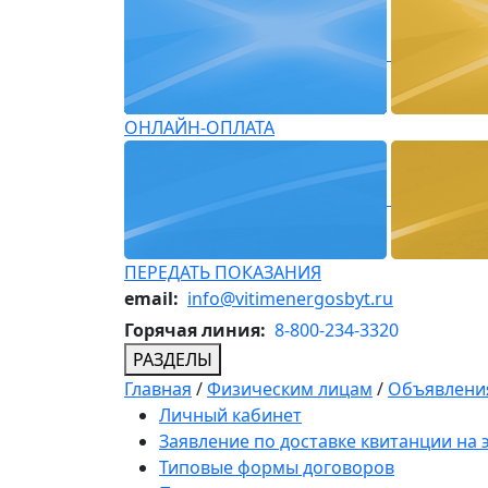
ОНЛАЙН-ОПЛАТА
ПЕРЕДАТЬ ПОКАЗАНИЯ
email:
info@vitimenergosbyt.ru
Горячая линия:
8-800-234-3320
РАЗДЕЛЫ
Главная
/
Физическим лицам
/
Объявления
Личный кабинет
Заявление по доставке квитанции на
Типовые формы договоров