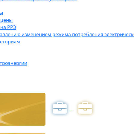
ны
 цены
на РРЭ
правлению изменением режима потребления электричес
тегориям
ктроэнергии