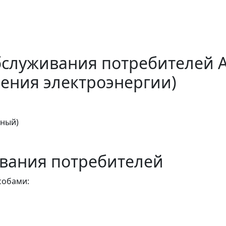
бслуживания потребителей 
ения электроэнергии)
тный)
вания потребителей
собами: