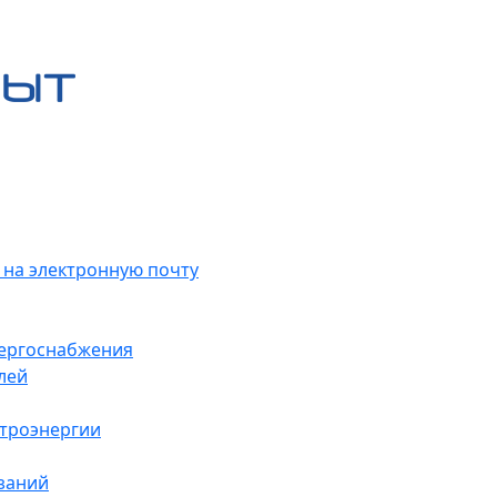
 на электронную почту
нергоснабжения
лей
ктроэнергии
заний