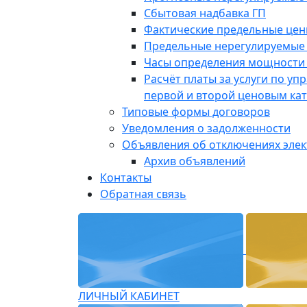
Сбытовая надбавка ГП
Фактические предельные це
Предельные нерегулируемые
Часы определения мощности 
Расчёт платы за услуги по у
первой и второй ценовым ка
Типовые формы договоров
Уведомления о задолженности
Объявления об отключениях эле
Архив объявлений
Контакты
Обратная связь
ЛИЧНЫЙ КАБИНЕТ