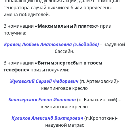
попадающих под условия акции, далее с помощью
генератора случайных чисел были определены
имена победителей.
В номинации
«Максимальный платеж»
приз
получила:
Кравец Любовь Анатольевна (г.Бодайбо)
– надувной
бассейн.
В номинации
«Витимэнергосбыт в твоем
телефоне»
призы получили:
Жуковский Сергей Федорович
(п. Артемовский)-
кемпинговое кресло
Белозерская Елена Ивановна
(п. Балахнинский) –
кемпинговое кресло
Кулаков Александ Викторович
(п.Кропоткин)-
надувной матрас