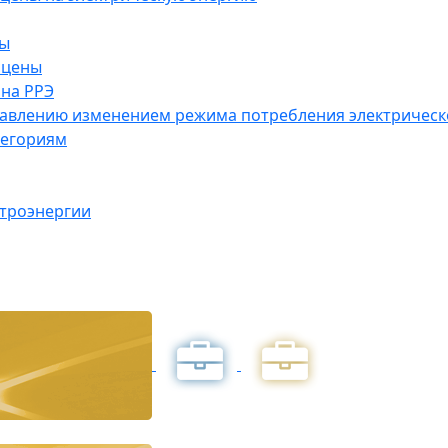
ны
 цены
на РРЭ
правлению изменением режима потребления электричес
тегориям
ктроэнергии