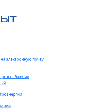
 на электронную почту
нергоснабжения
лей
ктроэнергии
заний