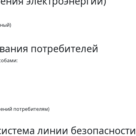
ения электроэнергии)
тный)
вания потребителей
собами:
ений потребителям)
истема линии безопасности