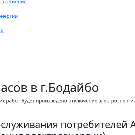
оснабжения
энергии
ий
часов в г.Бодайбо
х работ будет произведено отключение электроэнергии 
бслуживания потребителей 