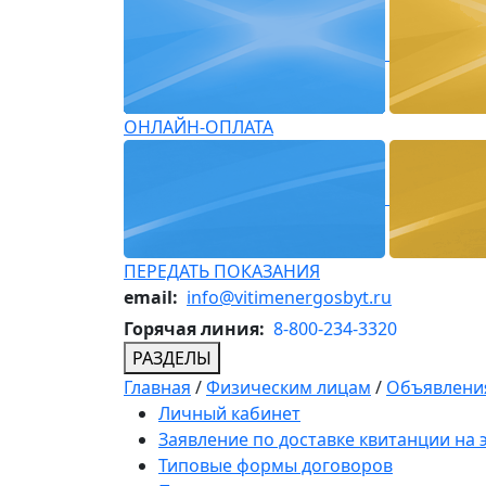
ОНЛАЙН-ОПЛАТА
ПЕРЕДАТЬ ПОКАЗАНИЯ
email:
info@vitimenergosbyt.ru
Горячая линия:
8-800-234-3320
РАЗДЕЛЫ
Главная
/
Физическим лицам
/
Объявления
Личный кабинет
Заявление по доставке квитанции на
Типовые формы договоров