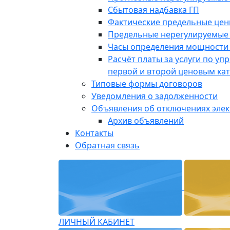
Сбытовая надбавка ГП
Фактические предельные це
Предельные нерегулируемые
Часы определения мощности 
Расчёт платы за услуги по у
первой и второй ценовым ка
Типовые формы договоров
Уведомления о задолженности
Объявления об отключениях эле
Архив объявлений
Контакты
Обратная связь
ЛИЧНЫЙ КАБИНЕТ