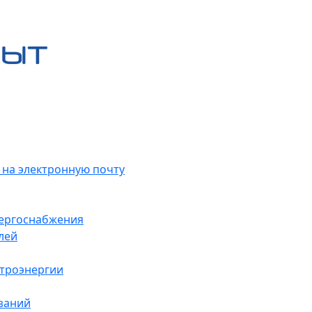
 на электронную почту
нергоснабжения
лей
ктроэнергии
заний