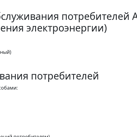
бслуживания потребителей 
ения электроэнергии)
тный)
вания потребителей
собами:
ений потребителям)