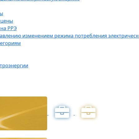
ны
 цены
на РРЭ
правлению изменением режима потребления электричес
тегориям
ктроэнергии