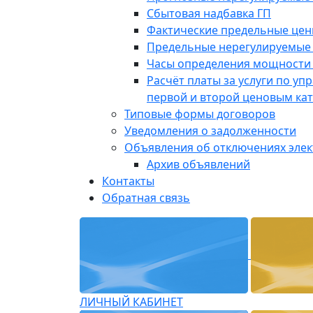
Сбытовая надбавка ГП
Фактические предельные це
Предельные нерегулируемые
Часы определения мощности 
Расчёт платы за услуги по у
первой и второй ценовым ка
Типовые формы договоров
Уведомления о задолженности
Объявления об отключениях эле
Архив объявлений
Контакты
Обратная связь
ЛИЧНЫЙ КАБИНЕТ