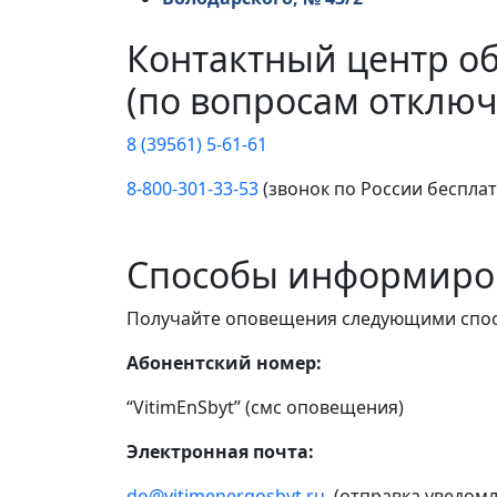
Контактный центр о
(по вопросам отключ
8 (39561) 5-61-61
8-800-301-33-53
(звонок по России беспла
Способы информиро
Получайте оповещения следующими спо
Абонентский номер:
“VitimEnSbyt” (смс оповещения)
Электронная почта:
do@vitimenergosbyt.ru
(отправка уведомл