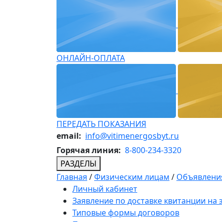
ОНЛАЙН-ОПЛАТА
ПЕРЕДАТЬ ПОКАЗАНИЯ
email:
info@vitimenergosbyt.ru
Горячая линия:
8-800-234-3320
РАЗДЕЛЫ
Главная
/
Физическим лицам
/
Объявления
Личный кабинет
Заявление по доставке квитанции на
Типовые формы договоров