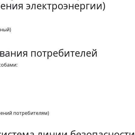
ения электроэнергии)
тный)
вания потребителей
собами:
ений потребителям)
истема линии безопасности