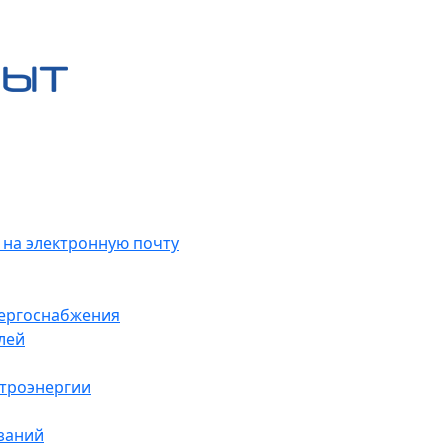
 на электронную почту
нергоснабжения
лей
ктроэнергии
заний