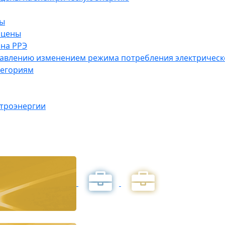
ны
 цены
на РРЭ
правлению изменением режима потребления электричес
тегориям
ктроэнергии