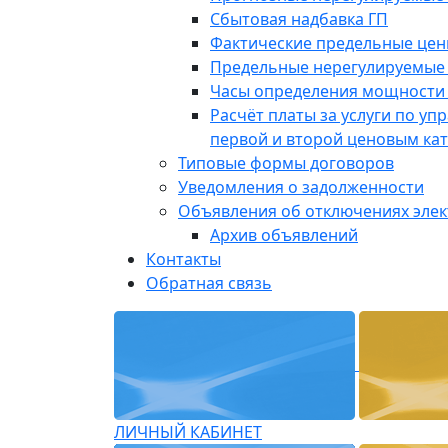
Сбытовая надбавка ГП
Фактические предельные це
Предельные нерегулируемые
Часы определения мощности 
Расчёт платы за услуги по у
первой и второй ценовым ка
Типовые формы договоров
Уведомления о задолженности
Объявления об отключениях эле
Архив объявлений
Контакты
Обратная связь
ЛИЧНЫЙ КАБИНЕТ