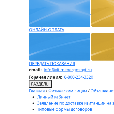
ОНЛАЙН-ОПЛАТА
ПЕРЕДАТЬ ПОКАЗАНИЯ
email:
info@vitimenergosbyt.ru
Горячая линия:
8-800-234-3320
РАЗДЕЛЫ
Главная
/
Физическим лицам
/
Объявления
Личный кабинет
Заявление по доставке квитанции на
Типовые формы договоров