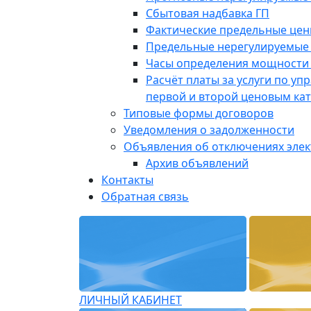
Сбытовая надбавка ГП
Фактические предельные це
Предельные нерегулируемые
Часы определения мощности 
Расчёт платы за услуги по у
первой и второй ценовым ка
Типовые формы договоров
Уведомления о задолженности
Объявления об отключениях эле
Архив объявлений
Контакты
Обратная связь
ЛИЧНЫЙ КАБИНЕТ