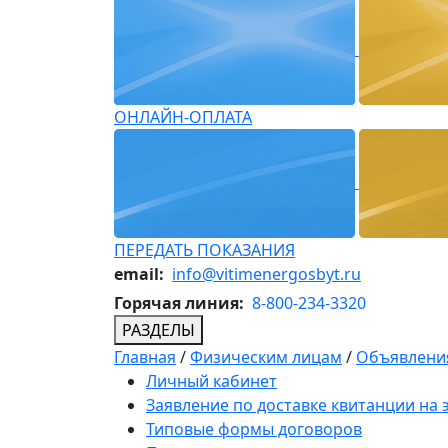
ОНЛАЙН-ОПЛАТА
ПЕРЕДАТЬ ПОКАЗАНИЯ
email:
info@vitimenergosbyt.ru
Горячая линия:
8-800-234-3320
РАЗДЕЛЫ
Главная
/
Физическим лицам
/
Объявления
Личный кабинет
Заявление по доставке квитанции на
Типовые формы договоров