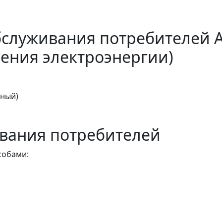
бслуживания потребителей 
ения электроэнергии)
тный)
вания потребителей
собами: