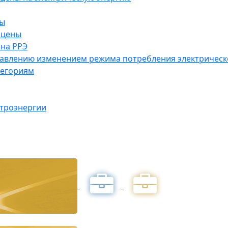
ны
 цены
на РРЭ
правлению изменением режима потребления электричес
тегориям
ктроэнергии