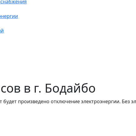
оснабжения
энергии
ий
асов в г. Бодайбо
т будет произведено отключение электроэнергии. Без э