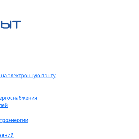
 на электронную почту
нергоснабжения
лей
ктроэнергии
заний