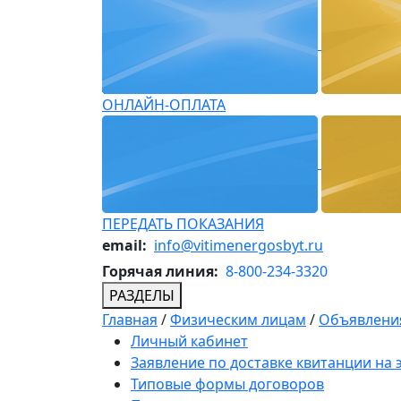
ОНЛАЙН-ОПЛАТА
ПЕРЕДАТЬ ПОКАЗАНИЯ
email:
info@vitimenergosbyt.ru
Горячая линия:
8-800-234-3320
РАЗДЕЛЫ
Главная
/
Физическим лицам
/
Объявления
Личный кабинет
Заявление по доставке квитанции на
Типовые формы договоров