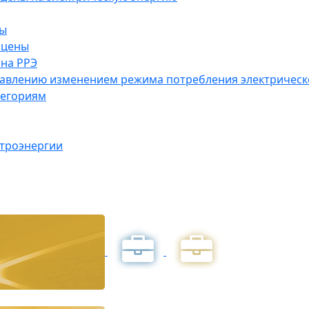
ны
 цены
на РРЭ
правлению изменением режима потребления электричес
тегориям
ктроэнергии