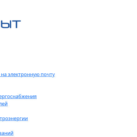
 на электронную почту
нергоснабжения
лей
ктроэнергии
заний