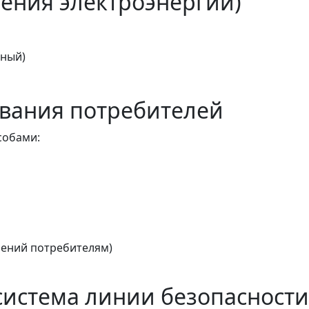
ения электроэнергии)
тный)
вания потребителей
собами:
ений потребителям)
истема линии безопасности