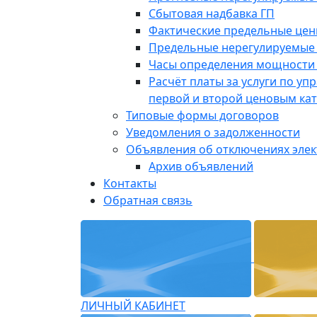
Сбытовая надбавка ГП
Фактические предельные це
Предельные нерегулируемые
Часы определения мощности 
Расчёт платы за услуги по у
первой и второй ценовым ка
Типовые формы договоров
Уведомления о задолженности
Объявления об отключениях эле
Архив объявлений
Контакты
Обратная связь
ЛИЧНЫЙ КАБИНЕТ