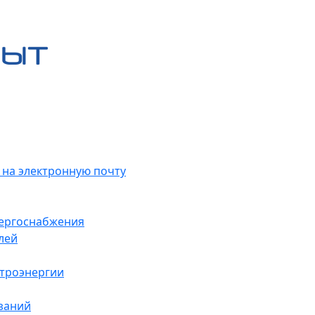
 на электронную почту
нергоснабжения
лей
ктроэнергии
заний