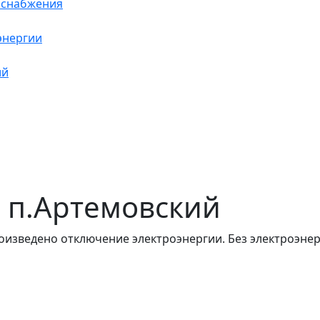
оснабжения
энергии
ий
 в п.Артемовский
оизведено отключение электроэнергии. Без электроэнер