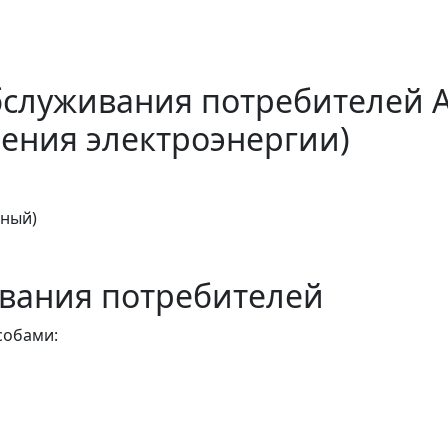
бслуживания потребителей 
ения электроэнергии)
тный)
вания потребителей
собами: