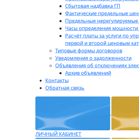
Сбытовая надбавка ГП
Фактические предельные це
Предельные нерегулируемые
Часы определения мощности 
Расчёт платы за услуги по у
первой и второй ценовым ка
Типовые формы договоров
Уведомления о задолженности
Объявления об отключениях эле
Архив объявлений
Контакты
Обратная связь
ЛИЧНЫЙ КАБИНЕТ