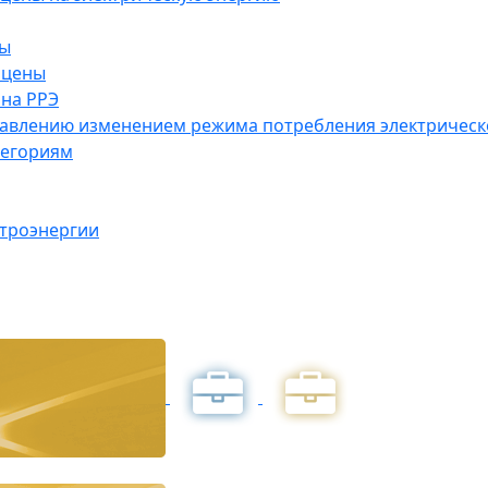
ны
 цены
на РРЭ
правлению изменением режима потребления электричес
тегориям
ктроэнергии