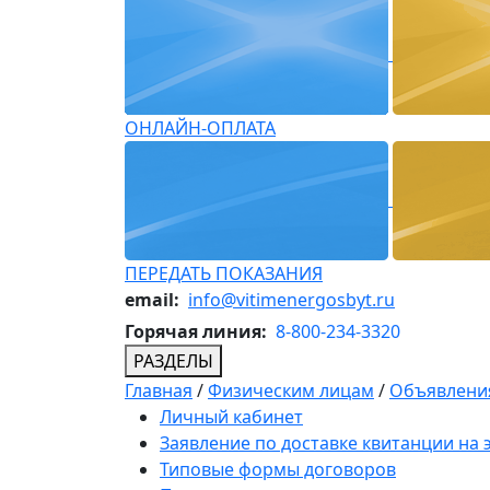
ОНЛАЙН-ОПЛАТА
ПЕРЕДАТЬ ПОКАЗАНИЯ
email:
info@vitimenergosbyt.ru
Горячая линия:
8-800-234-3320
РАЗДЕЛЫ
Главная
/
Физическим лицам
/
Объявления
Личный кабинет
Заявление по доставке квитанции на
Типовые формы договоров