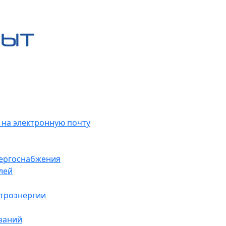
 на электронную почту
нергоснабжения
лей
ктроэнергии
заний