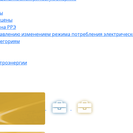
ны
 цены
на РРЭ
правлению изменением режима потребления электричес
тегориям
ктроэнергии