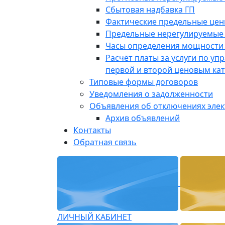
Сбытовая надбавка ГП
Фактические предельные це
Предельные нерегулируемые
Часы определения мощности 
Расчёт платы за услуги по у
первой и второй ценовым ка
Типовые формы договоров
Уведомления о задолженности
Объявления об отключениях эле
Архив объявлений
Контакты
Обратная связь
ЛИЧНЫЙ КАБИНЕТ