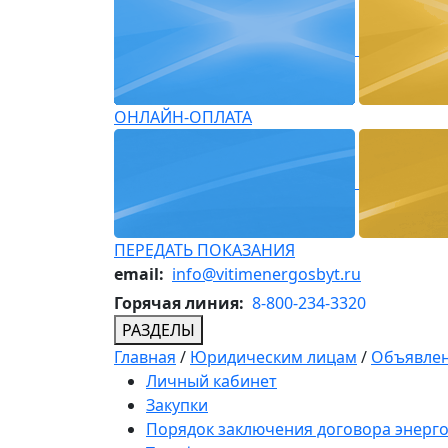
ОНЛАЙН-ОПЛАТА
ПЕРЕДАТЬ ПОКАЗАНИЯ
email:
info@vitimenergosbyt.ru
Горячая линия:
8-800-234-3320
РАЗДЕЛЫ
Главная
/
Юридическим лицам
/
Объявлен
Личный кабинет
Закупки
Порядок заключения договора энерг