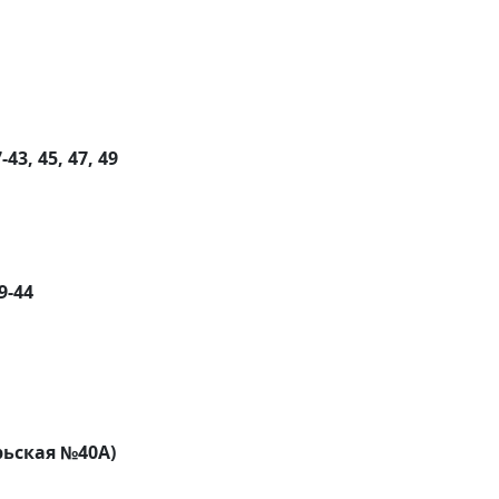
3, 45, 47, 49
9-44
рьская №40А)