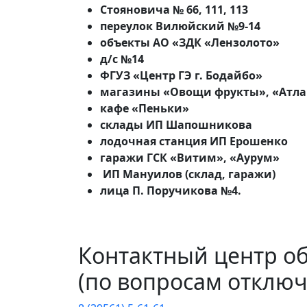
Стояновича № 66, 111, 113
переулок Вилюйский №9-14
объекты АО «ЗДК «Лензолото»
д/с №14
ФГУЗ «Центр ГЭ г. Бодайбо»
магазины «Овощи фрукты», «Атлан
кафе «Пеньки»
склады ИП Шапошникова
лодочная станция ИП Ерошенко
гаражи ГСК «Витим», «Аурум»
ИП Мануилов (склад, гаражи)
лица П. Поручикова №4.
Контактный центр о
(по вопросам отключ