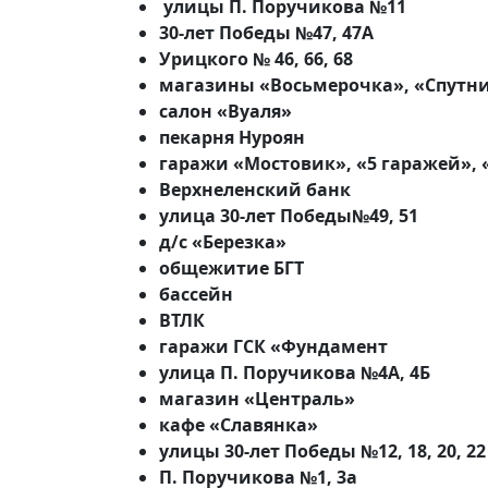
улицы П. Поручикова №11
30-лет Победы №47, 47А
Урицкого № 46, 66, 68
магазины «Восьмерочка», «Спутни
салон «Вуаля»
пекарня Нуроян
гаражи «Мостовик», «5 гаражей», 
Верхнеленский банк
улица 30-лет Победы№49, 51
д/с «Березка»
общежитие БГТ
бассейн
ВТЛК
гаражи ГСК «Фундамент
улица П. Поручикова №4А, 4Б
магазин «Централь»
кафе «Славянка»
улицы 30-лет Победы №12, 18, 20, 22
П. Поручикова №1, 3а