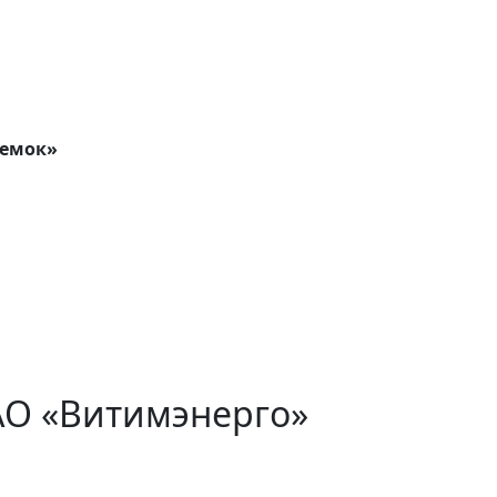
ремок»
АО «Витимэнерго»