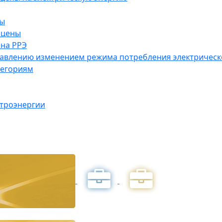
ны
 цены
на РРЭ
правлению изменением режима потребления электричес
тегориям
ктроэнергии