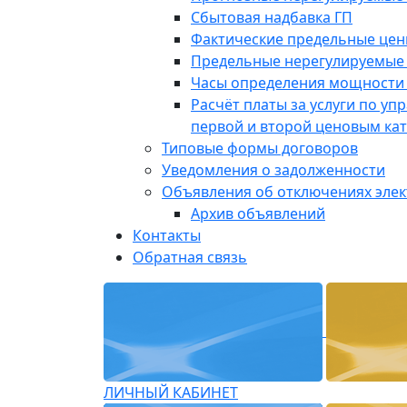
Сбытовая надбавка ГП
Фактические предельные це
Предельные нерегулируемые
Часы определения мощности 
Расчёт платы за услуги по у
первой и второй ценовым ка
Типовые формы договоров
Уведомления о задолженности
Объявления об отключениях эле
Архив объявлений
Контакты
Обратная связь
ЛИЧНЫЙ КАБИНЕТ