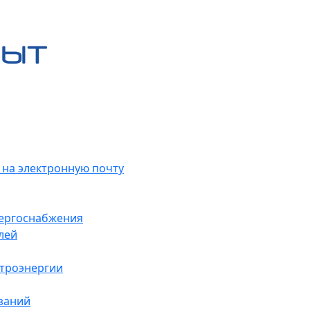
 на электронную почту
нергоснабжения
лей
ктроэнергии
заний