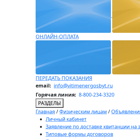
ОНЛАЙН-ОПЛАТА
ПЕРЕДАТЬ ПОКАЗАНИЯ
email:
info@vitimenergosbyt.ru
Горячая линия:
8-800-234-3320
РАЗДЕЛЫ
Главная
/
Физическим лицам
/
Объявления
Личный кабинет
Заявление по доставке квитанции на
Типовые формы договоров