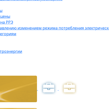
ны
 цены
на РРЭ
правлению изменением режима потребления электричес
тегориям
ктроэнергии