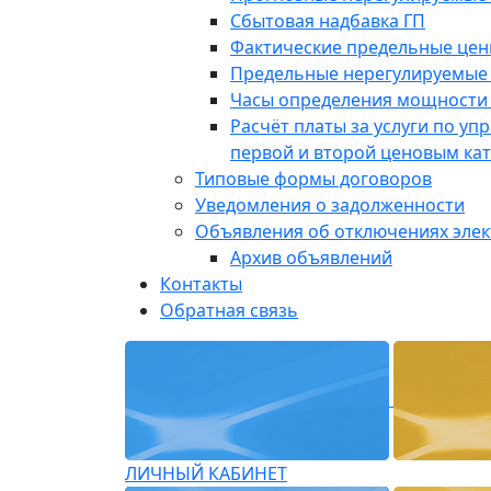
Сбытовая надбавка ГП
Фактические предельные це
Предельные нерегулируемые
Часы определения мощности 
Расчёт платы за услуги по у
первой и второй ценовым ка
Типовые формы договоров
Уведомления о задолженности
Объявления об отключениях эле
Архив объявлений
Контакты
Обратная связь
ЛИЧНЫЙ КАБИНЕТ