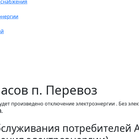
оснабжения
энергии
ий
часов п. Перевоз
удет произведено отключение электроэнергии . Без эле
0.
бслуживания потребителей 