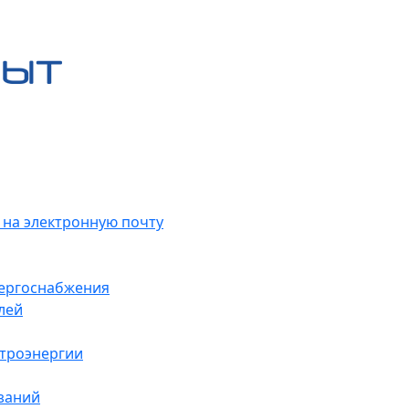
 на электронную почту
нергоснабжения
лей
ктроэнергии
заний