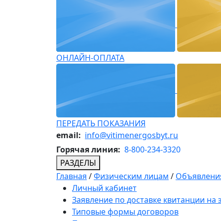
ОНЛАЙН-ОПЛАТА
ПЕРЕДАТЬ ПОКАЗАНИЯ
email:
info@vitimenergosbyt.ru
Горячая линия:
8-800-234-3320
РАЗДЕЛЫ
Главная
/
Физическим лицам
/
Объявления
Личный кабинет
Заявление по доставке квитанции на
Типовые формы договоров