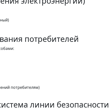
ения электроэнергии)
тный)
вания потребителей
собами:
ений потребителям)
истема линии безопасности